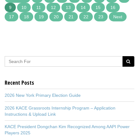
9
10
11
12
13
14
15
16
17
18
19
20
21
22
23
Next
Recent Posts
2026 New York Primary Election Guide
2026 KACE Grassroots Internship Program – Application
Instructions & Upload Link
KACE President Dongchan Kim Recognized Among AAPI Power
Players 2025