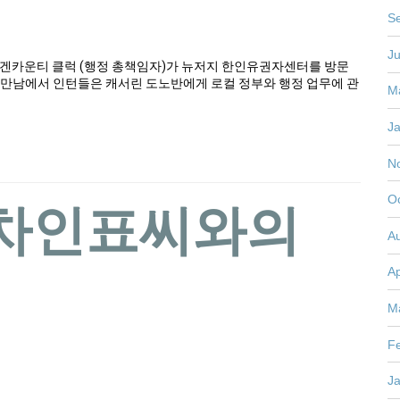
S
J
van) 버겐카운티 클럭 (행정 총책임자)가 뉴저지 한인유권자센터를 방문
 만남에서 인턴들은 캐서린 도노반에게 로컬 정부와 행정 업무에 관
M
J
N
O
과 차인표씨와의
A
Ap
M
F
J