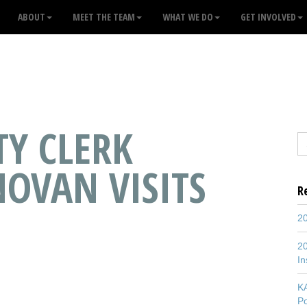
ABOUT
MEET THE TEAM
WHAT WE DO
GET INVOLVED
Y CLERK
OVAN VISITS
R
20
20
In
K
P