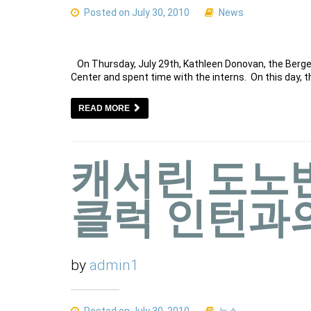
Posted on July 30, 2010
News
On Thursday, July 29th, Kathleen Donovan, the Bergen
Center and spent time with the interns. On this day, 
READ MORE
캐서린 도노
클럭 인턴과
by
admin1