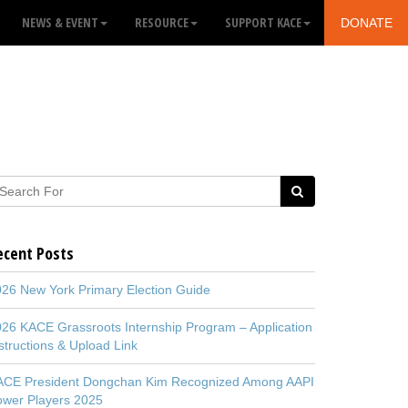
NEWS & EVENT
RESOURCE
SUPPORT KACE
DONATE
ecent Posts
26 New York Primary Election Guide
26 KACE Grassroots Internship Program – Application
structions & Upload Link
ACE President Dongchan Kim Recognized Among AAPI
ower Players 2025