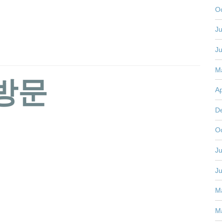
O
Ju
J
M
 방문
Ap
D
O
Ju
J
M
M