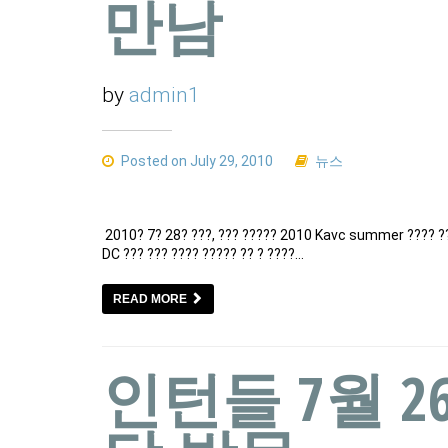
만남
by
admin1
Posted on July 29, 2010
뉴스
2010? 7? 28? ???, ??? ????? 2010 Kavc summer ???? ???
DC ??? ??? ???? ????? ?? ? ????…
READ MORE
인턴들 7월 