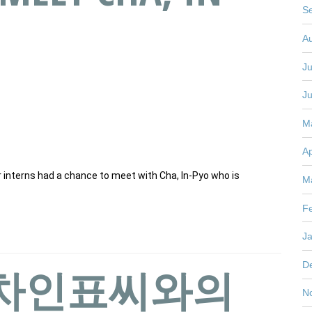
S
A
Ju
J
M
Ap
nterns had a chance to meet with Cha, In-Pyo who is
M
F
J
D
과 차인표씨와의
N