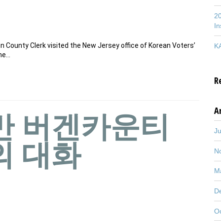
20
In
 County Clerk visited the New Jersey office of Korean Voters’
KA
the…
R
A
반 버겐카운티
J
의 대화
N
M
D
O