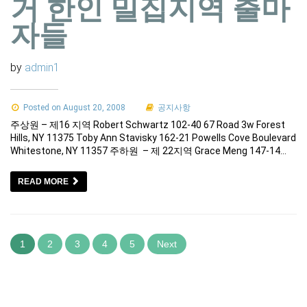
거 한인 밀집지역 출마
자들
by
admin1
Posted on August 20, 2008
공지사항
주상원 – 제16 지역 Robert Schwartz 102-40 67 Road 3w Forest
Hills, NY 11375 Toby Ann Stavisky 162-21 Powells Cove Boulevard
Whitestone, NY 11357 주하원 – 제 22지역 Grace Meng 147-14…
READ MORE
1
2
3
4
5
Next