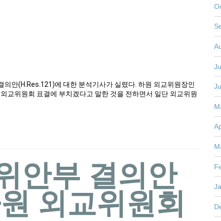
O
S
A
Ju
 결의안(H.Res.121)에 대한 분석기사가 실렸다. 하원 외교위원장인
J
일 외교위원회 표결에 부치겠다고 말한 것을 전하면서 일단 외교위원
M
Ap
M
 위안부 결의안
F
1) 하원 외교위원회
J
D