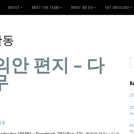
ABOUT
MEET THE TEAM
WHAT WE DO
GET INVOLVED
활동
 결의안 편지 – 다
무
R
20
20
In
활동
K
P
Leader.doc (30 KB) – Download : 28 H.Res. 121 결의안 편지 – 다수