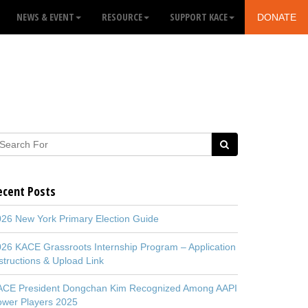
NEWS & EVENT
RESOURCE
SUPPORT KACE
DONATE
ecent Posts
26 New York Primary Election Guide
26 KACE Grassroots Internship Program – Application
structions & Upload Link
ACE President Dongchan Kim Recognized Among AAPI
ower Players 2025