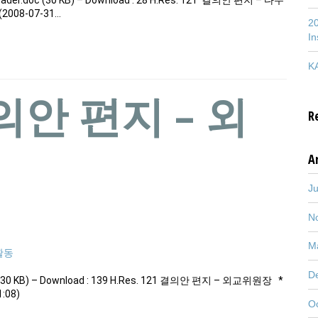
08-07-31…
20
In
KA
 결의안 편지 – 외
R
A
J
N
M
활동
D
r.doc (30 KB) – Download : 139 H.Res. 121 결의안 편지 – 외교위원장 *
:08)
O