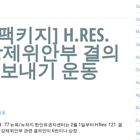
S
J
키지] H.RES.
M
 강제위안부 결의
J
N
 보내기 운동
O
A
Ap
M
활동
F
Download : 77 뉴욕/뉴저지 한인유권자센터는 2월 1일부터 H.Res. 121 결
 강제위안부 관련 결의안이 6번이나 상정…
J