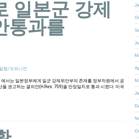
로 일본군 강제
J
안통과를
O
S
J
M
Ap
칼럼/오피니언
M
회 에서는 일본정부에게 일군 강제위안부의 존재를 정부차원에서 공
권고하는 결의안(H.Res .759)을 만장일치로 통과 시켰다. 미국
J
D
N
상황
O