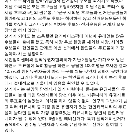
여 브로드웨이를 한바퀴돌면서 선거참여 구호를 외치기도 하였다.
이날 주최측은 모든 후보들을 초청하였지만, 이날 4번의 크리스 정
시장 후보와 5번의 원유봉, 우윤구 시의원 후보들과 선거운동원들이
참가하였고 1번의 로툰도 후보는 참여하지 않고 선거운동원들만 참
가를 하였다. 그러나 3번의 박차수 후보와 선거운동원 관계자 모두
참석을 하지 않았다.
선거가 되어도 늘 조용했던 팰리쉐이즈팍에 예년에 유래없는 많은
후보들이 출마을 했고 특히 시장 후보 한명을 제외한 시장, 시의원
후보들이 한인들인 관계로 이번 선거에서 한인들의 투표율이 가장
높아야 하는 상황이다.
시민참여센터와 팰팍유권자협의회가 지난 2달동안 가가호호 방문
하면서 투표참여 독려활동을 하면서 응답한 100여명을 조사한 결과
42.7%의 한인유권자들이 아직 누구를 찍을 것인지 정하지 못했다고
하였다. 그러나 후보지지도에서는 한인들의 표심이 이미 특정 후보
에게 절대적으로 기울어져 있음을 확인할 수 있었다.
선거에서는 분명히 당선자가 있기 마련이다. 문제는 유권자들의 투
표율이 높게 되면 당선자들이 당선 이후 어느 커뮤니티의 유권자들
의 투표율이 높았는지 의식을 하지 않을숙 없다. 인구의 과반수가 넘
고 여러 커뮤니티 중 가장 많은 유권자가 있는 한인커뮤니티의 투표
율이 높다면 팰팍의 가장 영향력있는 커뮤니티는 당연히 한인커뮤
니티가 될 수 밖에 없다. 6월 5일 예비선거다. 특히 팰팍예비선거가
중요하다. 민주당 유권자와 무소속 유권자 모두 선거에 참여할 수
있다.