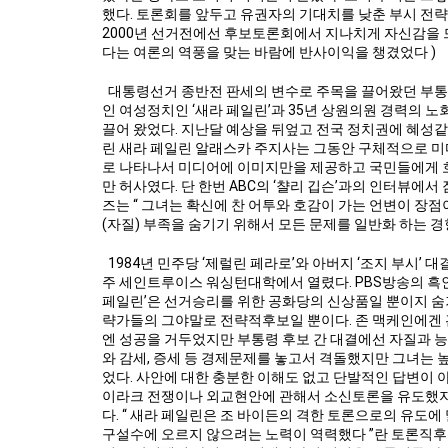
했다. 토론회를 앞두고 유권자의 기대치를 낮춘 부시 전략가 
2000년 선거전에선 후보토론회에서 지나치게 자신감을 
다는 여론의 역풍을 맞는 바람에 반사이익을 챙겼었다 )
대통령선거 종반전 판세의 변수로 주목을 끌어왔던 부통령후
인 여성정치인 ‘새라 페일린’과 35년 상원의원 경력의 노
끌어 왔었다. 지난달 예상을 뒤엎고 전국 정치권에 혜성
린 새라 페일린 알래스카 주지사는 그동안 구체적으로 미
로 나타나서 미디어에 이미지만을 제공하고 국민들에게 
만 허사였다. 단 한번 ABC의 ‘챨리 깁슨’과의 인터뷰
즈는 “ 그녀는 확신에 찬 어투와 호감이 가는 언변이 장
(자질) 부족을 숨기기 위해서 모든 문제를 일반화 하는 경
1984년 민주당 ‘제럴린 페라로’와 아버지 ‘조지 부시’
주 세인트루이스 워싱턴대학에서 열렸다. PBS방송의 흑인
페일린’은 선거승리를 위한 공화당의 신상품일 뿐이지 숨
략가들의 그야말로 전략적후보일 뿐이다. 존 맥케인에겐 
엔 성공을 거두었지만 부통령 후보 간 대결에선 자질과 
와 감세, 증세 등 경제문제를 놓고서 격돌했지만 그녀는 
었다. 사안에 대한 충분한 이해도 없고 단발적인 답변이 아
이라크 전쟁이나 외교현안에 관해서 소신토론을 유도했지
다. “ 새라 페일린은 조 바이든의 격한 토론으로의 유도
구설수에 오르지 않으려는 노력이 역력했다 ”란 토론직후