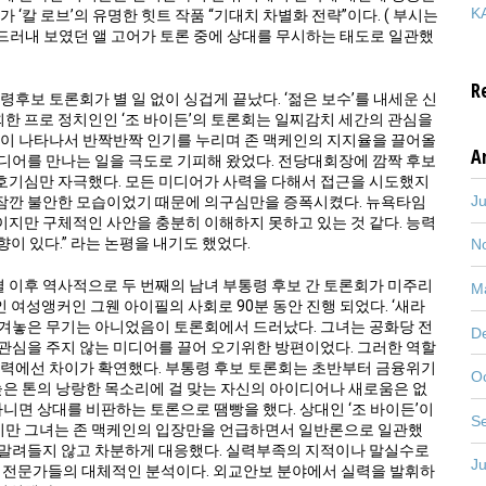
KA
‘칼 로브’의 유명한 힛트 작품 “기대치 차별화 전략”이다. ( 부시는
드러내 보였던 앨 고어가 토론 중에 상대를 무시하는 태도로 일관했
R
보 토론회가 별 일 없이 싱겁게 끝났다. ‘젊은 보수’를 내세운 신
회한 프로 정치인인 ‘조 바이든’의 토론회는 일찌감치 세간의 관심을
같이 나타나서 반짝반짝 인기를 누리며 존 맥케인의 지지율을 끌어올
A
디어를 만나는 일을 극도로 기피해 왔었다. 전당대회장에 깜짝 후보
호기심만 자극했다. 모든 미디어가 사력을 다해서 접근을 시도했지
J
에서 잠깐 불안한 모습이었기 때문에 의구심만을 증폭시켰다. 뉴욕타임
점이지만 구체적인 사안을 충분히 이해하지 못하고 있는 것 같다. 능력
향이 있다.” 라는 논평을 내기도 했었다.
N
 대결 이후 역사적으로 두 번째의 남녀 부통령 후보 간 토론회가 미주리
M
 여성앵커인 그웬 아이필의 사회로 90분 동안 진행 되었다. ‘새라
겨놓은 무기는 아니었음이 토론회에서 드러났다. 그녀는 공화당 전
D
관심을 주지 않는 미디어를 끌어 오기위한 방편이었다. 그러한 역할
능력에선 차이가 확연했다. 부통령 후보 토론회는 초반부터 금융위기
O
높은 톤의 낭랑한 목소리에 걸 맞는 자신의 아이디어나 새로움은 없
니면 상대를 비판하는 토론으로 땜빵을 했다. 상대인 ‘조 바이든’이
S
만 그녀는 존 맥케인의 입장만을 언급하면서 일반론으로 일관했
에 말려들지 않고 차분하게 대응했다. 실력부족의 지적이나 말실수로
J
 전문가들의 대체적인 분석이다. 외교안보 분야에서 실력을 발휘하