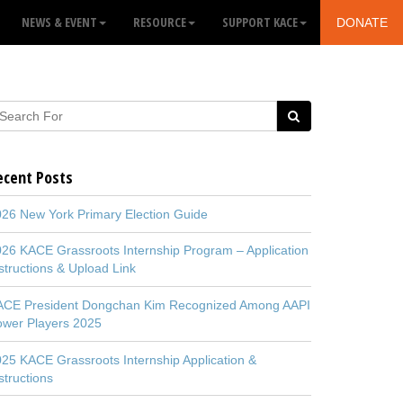
NEWS & EVENT
RESOURCE
SUPPORT KACE
DONATE
ecent Posts
26 New York Primary Election Guide
26 KACE Grassroots Internship Program – Application
structions & Upload Link
ACE President Dongchan Kim Recognized Among AAPI
ower Players 2025
25 KACE Grassroots Internship Application &
structions