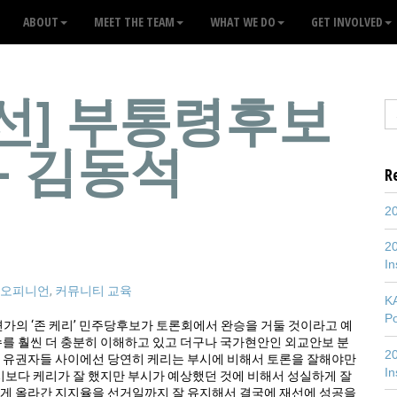
ABOUT
MEET THE TEAM
WHAT WE DO
GET INVOLVED
대선] 부통령후보
– 김동석
R
20
20
In
/오피니언
,
커뮤니티 교육
K
P
가의 ‘존 케리’ 민주당후보가 토론회에서 완승을 거둘 것이라고 예
슈를 훨씬 더 충분히 이해하고 있고 더구나 국가현안인 외교안보 분
20
, 유권자들 사이에선 당연히 케리는 부시에 비해서 토론을 잘해야만
In
부시보다 케리가 잘 했지만 부시가 예상했던 것에 비해서 성실하게 잘
렇게 올라간 지지율을 선거일까지 잘 유지해서 결국에 재선에 성공을