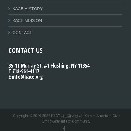
KACE HISTORY
KACE MISSION
CONTACT
CONTACT US
35-11 Murray St. #1 Flushing, NY 11354
T 718-961-4117
E info@kace.org
Copyright © 2019-2022 KACE 시민참여센터 - Korean American Civic
Empowerment For Community