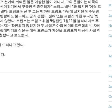
프 선거에 끼여든 일은 이상한 일이 아니다. 그의 돈벌이는 미국의
M
선거위기에서 구출한 인종주의자 “ 스티브 배넌 ”과 절친인 ‘에릭 프
 냈다. 트럼프 당선 후 그는 맨하탄 트럼프 타워에 설치된 인수위원
J
반발에도 불구하고 공직 경험이 전혀 없는 프린스의 친 누나인 ‘벳
지 않았다. 프린스는 트럼프 취임 9일전인 1월11일 블라디미르 푸
N
였는지는 확인되지 않았지만 두 사람은 아랍 에미리트연합의 빈 자예
아랍에미리트 신문은 에릭 프린스가 자신을 트럼프의 비공식 사절 이
청했다고 보도했다.
O
 드러나고 있다.
A
다.
Ap
M
F
J
O
Ju