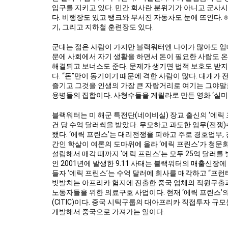
입구를 지키고 있다. 민간 회사란 분위기가 아니고 군사시설
다. 비행장도 있고 탱크와 부서진 자동차도 눈에 뜨인다.
기, 그리고 지하철 훈련장도 있다.
군대는 젊은 사람이 가지만 블랙워터엔 나이가 많아도 입대
문에 사회에서 자기 생활을 하면서 돈이 필요한 사람도 온다
해결되고 보너스도 준다. 문제가 생기면 법적 보호도 받
다. “돈”만이 동기이기 때문에 격한 사람이 많다. 대개
즐기고 그것을 인생의 가장 큰 자랑거리로 여기는 그야말
용병들의 집합이다. 사형수들을 게릴라로 만든 영화 ‘실미
블랙워터는 미 해군 특전단(네이비실) 장교 출신의 ‘에릭 
건 당 수억 달러씩을 받았다. 무모하고 과도한 임무(전쟁
했다. ‘에릭 프린스’는 대리전쟁을 피하고 주로 경호업무,
간인 학살이 여론의 도마위에 올라 ‘에릭 프린스’가 청문회
설립해서 매각 때까지 ‘에릭 프린스’는 모두 25억 달러를
인 2001년에 발생한 9.11 사태는 블랙워터의 매출신장
들자 ‘에릭 프린스’는 수억 달러에 회사를 매각하고 “프런티
빗발치는 아프리카 험지에 진출한 중국 업체의 직원구출과
노동자들을 위한 의료구호 사업이다. 현재 ‘에릭 프린스’
(CITIC)이다. 중국 시틱구룹의 대아프리카 직접투자 규모는
개발해서 중국으로 가져가는 일이다.