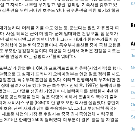
KA
 그 자체다. 내부엔 무기창고. 병원. 강의장. 기숙사를 갖추고 있
 해상훈련을 위한 커다란 호수도 있다. 공수훈련을 위한 헬기와 항공
R
가능하다. 머리를 기를 수도 있는 등, 군보다는 훨씬 자유롭다. 때
. 사실, 혜택은 군이 더 많다. 군에 입대하면 건강보험, 집 문제가
지만 블랙워터엔 그런 혜택이 없다. 그래서 대개가 한탕주의들이 많
A
가 전쟁경험이 있는 퇴역군인들이다. 특수부대출신들 중에 극한 모험을
로 무모한 용감쟁이들이다. 미군을 대신해서 더러운 전쟁을 치르는
J
도’를 연상케 하는 용병회사 “블랙워터”다.
N
프린스’가 창업했다. CIA 와 프로젝트별로 컨츄랙(사업계약)을 했다.
)수행으로 그 실체가 드러나자 오바마정부는 없던 일로 정리를 시도
 경찰훈련, 특수부대 훈련을 맡았다. 이라크 전쟁에서의 무자비한 민
M
장에 불려가기도 했다. 해군 특수부대 전역 후, 1997년 블랙워터를
 벌었다. 그야말로 성공한 기업인이다. 블랙워터를 설립한지 4년 만
D
에 일등 공신역할을 했다. 높은 악명에 비해서 돈벌이의 액수가 줄어
어 서비시스 구룹 (FSG)”이란 경호.보안 회사를 설립했다. 총탄이
O
 호송, 관련 자재와 장비를 수송하는 일, 그리고 부상당한 중국인
의 새로운 사업의 가장 큰 후원자는 중국 최대국영업체 시틱구룹
S
 2015년 한해만 250억 달러였다. 대부분이 원유. 광물 등 자원을
J