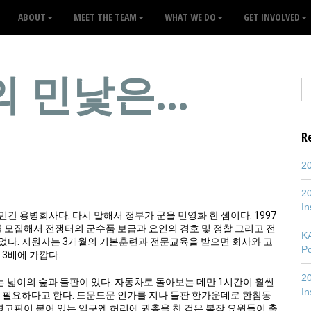
ABOUT
MEET THE TEAM
WHAT WE DO
GET INVOLVED
의 민낯은…
R
20
20
In
 용병회사다. 다시 말해서 정부가 군을 민영화 한 셈이다. 1997
를 모집해서 전쟁터의 군수품 보급과 요인의 경호 및 정찰 그리고 전
K
었다. 지원자는 3개월의 기본훈련과 전문교육을 받으면 회사와 고
P
 3배에 가깝다.
20
 넓이의 숲과 들판이 있다. 자동차로 돌아보는 데만 1시간이 훨씬
In
이 필요하다고 한다. 드문드문 인가를 지나 들판 한가운데로 한참동
경고판이 붙어 있는 입구엔 허리에 권총을 찬 검은 복장 요원들이 출