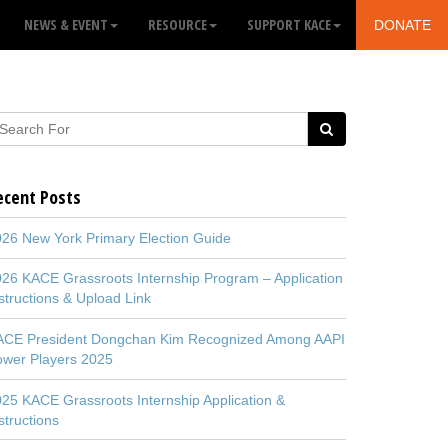
NEWS & EVENT
RESOURCE
SUPPORT KACE
DONATE
ecent Posts
26 New York Primary Election Guide
26 KACE Grassroots Internship Program – Application
structions & Upload Link
ACE President Dongchan Kim Recognized Among AAPI
ower Players 2025
25 KACE Grassroots Internship Application &
structions