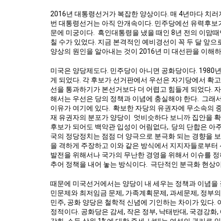
2016년 대통령선거가 복잡한 양상이다. 매 4년마다 치
번 대통령선거는 아직 안개속이다. 민주당에선 유력후보
문에 미궁이다.
흑인대통령을 냈을 때인 8년 전의 이맘때
칠 수가 있었다. 지금 본격적인 예비경선이 꼭 두 달 앞
양상의 원인을 알아내는 것이 2016년 미 대선판을 이해하
미국은 양당제도다. 민주당이 아니면 공화당이다. 1980
게 되었다. 각 후보가 선거판에서 우선은 자기당에서 확고
선을 통과하기가 본선거보다 더 어렵고 힘들게 되었다. 자
해서는 우선은 당의 정책과 이념에 충실해야 한다.
그래서
이유가 여기에 있다.
확보한 자당의 유권자에 무소속의 중
재 유권자의 분포가 양당이
엇비슷하다 보니까 집안을 확
후보가 되어도 백악관 입성이 어림없다,. 당의 단합은 아주
국의 정당정치는 점점 더 양극으로 분극화 되는 경향을 
을 격하게 주장하고 이와 같은 방식에서 지지자들로부터
발전을 위해서나 국가의 무난한 경영을 위해서 이슈를 정
추어 정책을 내어 놓는 방식이다.
극단적인 분극화 현상이
때문에 미국선거에서는 양당이 내 세우는 정책과 이념을 
민문제와 최저임금 문제, 가족계획문제, 과세문제, 정부의 
민주, 공화 양당은 철학적 신념에 기인하는 차이가 있다.
정적이다. 공화당은 감세, 작은 정부, 낙태반대, 국경강화