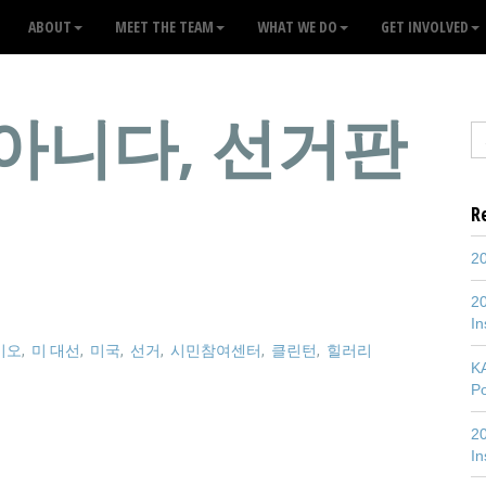
ABOUT
MEET THE TEAM
WHAT WE DO
GET INVOLVED
아니다, 선거판
R
20
20
In
비오
,
미 대선
,
미국
,
선거
,
시민참여센터
,
클린턴
,
힐러리
K
P
20
In