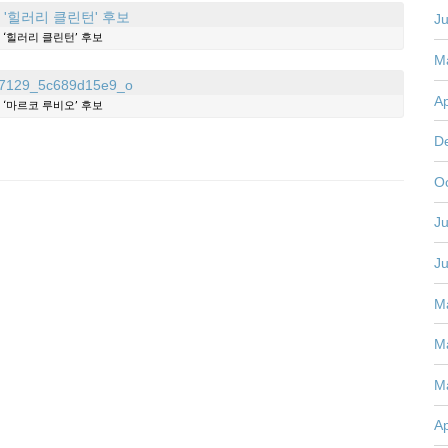
J
‘힐러리 클린턴’ 후보
M
Ap
‘마르코 루비오’ 후보
D
O
Ju
J
M
M
M
Ap