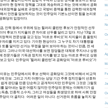
로 인정하고 불법이민자의 합법적 구제와 안정된 정착을 옹호하고 환경
오바마 현 정부의 정책을 그대로 계승하려고 하는 것에 비해서 공화
M
 대외정책을 실패로 규정하고 국방비 증액을 통한 강력한 대외정책
 해서 안전을 담보하자는 것이 민주당의 기본노선이면 힘을 논리로
J
공화당의 입장이다.
N
금, 인력 등에서 우위에 있는 힐러리 클린턴 후보가 안정적인 선두
더 후보가 지지율의 큰 차이로 선두를 달리고 있다. 지난 13일 프
O
정책의 전문성을 갖고 있는 ‘마르코 루비오’의 지지율이 좀 올랐지
자리를 지키고 있다. 기이한 현상이다. 그 누구도 차기 대통령을
A
토를 달지만 선거는 뚜껑을 열어 보아야 하는 것이니 만큼, 전 세
있다. 그러나 미국 대선역사를 보면 정당들은 대체로 주지사나 상원
Ap
에 전문가들은 기득권 정치의 지지를 받고 있는 마르코 루비오 상원
고 있다. 민주당의 ‘힐러리 클린턴’과 공화당의 ‘마르코 루비오’가
M
F
 이유는 민주당에서의 후보 선택이 공화당의 그것에 비해서 비교적
제.안보. 그리고 가치 아젠다는 상당 기간 주류 정치인들이 선호하
가 쉽게 판단을 만큼 단순하고 공개적이지만 민주당의 그것은 그럴듯
J
문제를 알아내는 일은 어렵지 않지만 민주당의 문제는 이해하기가 쉽
소득층, 인종적 소수자, 그리고 여성들을 희생양으로 하여 사회 안정
O
주당이 더 골치다.
어려운 일이 아니다. 선거판의 흐름을 놓치지 말
Ju