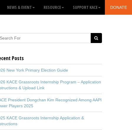
NEWS & EVENT
RESOURCE
SUPPORT KACE
DONATE
ecent Posts
26 New York Primary Election Guide
26 KACE Grassroots Internship Program – Application
structions & Upload Link
ACE President Dongchan Kim Recognized Among AAPI
ower Players 2025
25 KACE Grassroots Internship Application &
structions