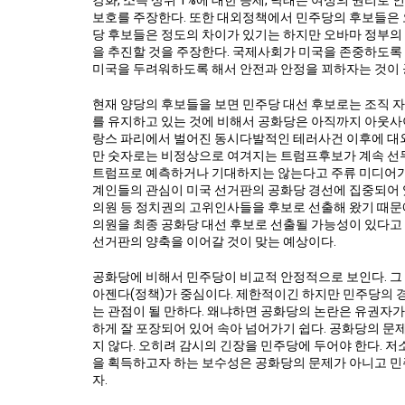
강화, 소득 상위 1%에 대한 증세, 낙태는 여성의 권리
보호를 주장한다. 또한 대외정책에서 민주당의 후보들은 
당 후보들은 정도의 차이가 있기는 하지만 오바마 정부의
을 추진할 것을 주장한다. 국제사회가 미국을 존중하도록
미국을 두려워하도록 해서 안전과 안정을 꾀하자는 것이 
현재 양당의 후보들을 보면 민주당 대선 후보로는 조직 자
를 유지하고 있는 것에 비해서 공화당은 아직까지 아웃사이
랑스 파리에서 벌어진 동시다발적인 테러사건 이후에 대외
만 숫자로는 비정상으로 여겨지는 트럼프후보가 계속 선두
트럼프로 예측하거나 기대하지는 않는다고 주류 미디어가 
계인들의 관심이 미국 선거판의 공화당 경선에 집중되어 
의원 등 정치권의 고위인사들을 후보로 선출해 왔기 때문
의원을 최종 공화당 대선 후보로 선출될 가능성이 있다고 보
선거판의 양축을 이어갈 것이 맞는 예상이다.
공화당에 비해서 민주당이 비교적 안정적으로 보인다. 그
아젠다(정책)가 중심이다. 제한적이긴 하지만 민주당의 경
는 관점이 될 만하다. 왜냐하면 공화당의 논란은 유권자
하게 잘 포장되어 있어 속아 넘어가기 쉽다. 공화당의 
지 않다. 오히려 감시의 긴장을 민주당에 두어야 한다. 저
을 획득하고자 하는 보수성은 공화당의 문제가 아니고 민
자.