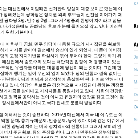
KA
러지는 대선전에서 이맘때면 선거판의 양상이 대충 보이곤 했는데 이
가 정해졌는데 공화당은 정치권 외의 후보들이 선전을 이어가기 때
엔 공화당 2명, 민주당 2명…그래서 4명중의 한명이 차기라고 점을
R
으로 다가섰음에도 공화당의 후보가 눈에 들어오질 않고 있다. 이러한
기 위한 기본이다.
A
년대 이후부터 공화. 민주 양당이 대등한 규모의 지지집단을 확보하
하게 지지를 받아야 결선에서 승산이 있게 되었다.
때문에 예비경
당의 고정 지지기반을 확실하게 묶어 두어야 한다. 그렇게 하기 위
J
 예선전에서 중도주의 보다는 극단적인 입장이 더 경쟁력이 있는
도적인 유권자를 더하면 대통령에 당선이 되는 것이다. 그런데 현
N
실하게 챙기는 일이 우선의 일이 되었다. 당의 단합과 결속 없이는
 간단하다. 당의 이념과 정강정책에 충실하면 된다. 이로 인해서 미
M
보이고 있다. 양당의 후보들은 경쟁적으로 지지집단이 원하는 쟁점들
 선거자금을 받아내고 지지자들을 동원시키고 있다.
사회의 건강한
D
하고 정책을 공약하는 것이 아니고 유권자의 입맛을 찾고 그것에 맞
 정치권에서만이 아니고 국가 전체로 분열의 양상이다.
O
잘 이해하는 것이 중요하다.
2016년 대선에서 미국 내 이슈로는 이
S
역할 문제, 총기규제문제, 인종문제, 등이 있다. 이와 같은 이슈에서
 이러한 양당의 차이는 미국 정치역사의 전통이고 그래서 오히려 안
J
, 에너지 주권확보..등의 주장을 한다. 그러나 민주당은 정부역할의