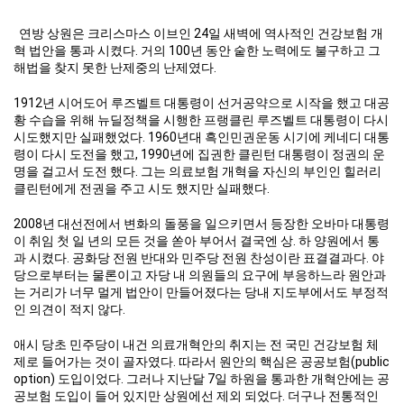
연방 상원은 크리스마스 이브인 24일 새벽에 역사적인 건강보험 개
혁 법안을 통과 시켰다. 거의 100년 동안 숱한 노력에도 불구하고 그
해법을 찾지 못한 난제중의 난제였다.
1912년 시어도어 루즈벨트 대통령이 선거공약으로 시작을 했고 대공
황 수습을 위해 뉴딜정책을 시행한 프랭클린 루즈벨트 대통령이 다시
시도했지만 실패했었다. 1960년대 흑인민권운동 시기에 케네디 대통
령이 다시 도전을 했고, 1990년에 집권한 클린턴 대통령이 정권의 운
명을 걸고서 도전 했다. 그는 의료보험 개혁을 자신의 부인인 힐러리
클린턴에게 전권을 주고 시도 했지만 실패했다.
2008년 대선전에서 변화의 돌풍을 일으키면서 등장한 오바마 대통령
이 취임 첫 일 년의 모든 것을 쏟아 부어서 결국엔 상. 하 양원에서 통
과 시켰다. 공화당 전원 반대와 민주당 전원 찬성이란 표결결과다. 야
당으로부터는 물론이고 자당 내 의원들의 요구에 부응하느라 원안과
는 거리가 너무 멀게 법안이 만들어졌다는 당내 지도부에서도 부정적
인 의견이 적지 않다.
애시 당초 민주당이 내건 의료개혁안의 취지는 전 국민 건강보험 체
제로 들어가는 것이 골자였다. 따라서 원안의 핵심은 공공보험(public
option) 도입이었다. 그러나 지난달 7일 하원을 통과한 개혁안에는 공
공보험 도입이 들어 있지만 상원에선 제외 되었다. 더구나 전통적인