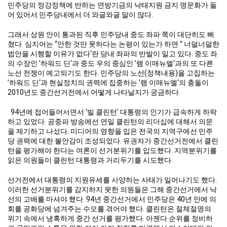
민주당의 정강정책에 반하는 연방기금의 낙태지원 금지 명문화가 들
어 있어서 민주당내에서 더 와글와글 말이 많다.
그래서 상원 안이 통과된 직후 민주당내 중도 좌파 쪽이 대단히도 삐
쳤다. 심지어는 “안한 것만 못하다는 논평이 있는가 하면 “ 너덜너덜한
법안을 시행할 이유가 없다‘란 당내 좌파의 반발이 일고 있다. 중도 좌
의 수장인 ’하워드 딘‘과 중도 우의 중심인 ’램 이매뉴엘‘과의 또 다른
노선 전쟁이 예고되기도 한다. 민주당의 노선(정책내용)을 고집하는
’하워드 딘‘과 현실정치의 권력에 집중하는 ’램 이매뉴엘‘의 충돌이
2010년도 중간선거전에서 어떻게 나타날지가 궁금하다.
94년에 접어들어서면서 ‘빌 클린턴’ 대통령의 인기가 급속하게 하락
하고 있었다. 공중파 방송에선 연일 클린턴의 리더십에 대해서 의문
을 제기하고 나섰다. 미디어의 영향을 입은 전국의 지역구에선 민주
당 권력에 대한 불안감이 조성되었다. 유권자가 중간선거전에서 클린
턴을 평가해야 한다는 여론이 선거분위기를 압도했다. 지역분위기를
읽은 의원들이 클린턴 대통령과 거리두기를 시도했다.
선거전에서 대통령의 지원유세를 사양하는 사태가 일어나기도 했다.
이러한 선거분위기를 감지하지 못한 의원들은 그해 중간선거에서 낙
선의 고배를 마셔야 했다. 94년 중간선거에서 민주당은 40년 만에 의
회를 공화당에 넘겨주는 수모를 겪어야 했다. 클린턴은 절체절명의
위기 속에서 냉혹하게 중간 선거를 평가했다. 아젠다 순위를 정비하