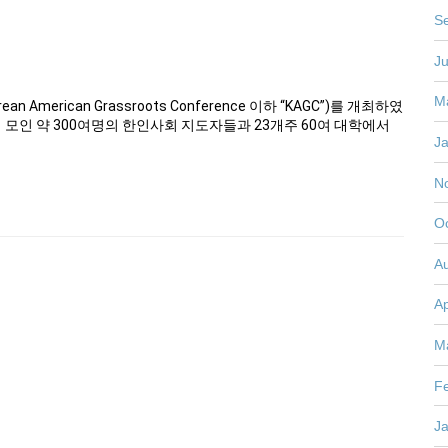
S
J
M
merican Grassroots Conference 이하 “KAGC”)를 개최하였
서 모인 약 300여명의 한인사회 지도자들과 23개주 60여 대학에서
J
N
O
A
Ap
M
F
J