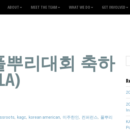
ABOUT
MEET THE TEAM
WHAT WE DO
GET INVOLVED
인풀뿌리대회 축하
A)
R
20
20
In
ssroots
,
kagc
,
korean american
,
미주한인
,
컨퍼런스
,
풀뿌리
K
P