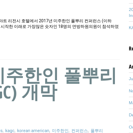
20
In
 하야트 리전시 호텔에서 2017년 미주한인 풀뿌리 컨퍼런스 (이하
C를 시작한 이래로 가장많은 숫자인 18명의 연방하원의원이 참석하였
KA
R
회 미주한인 풀뿌리
A
J
C) 개막
N
M
D
O
ts
,
kagc
,
korean american
,
미주한인
,
컨퍼런스
,
풀뿌리