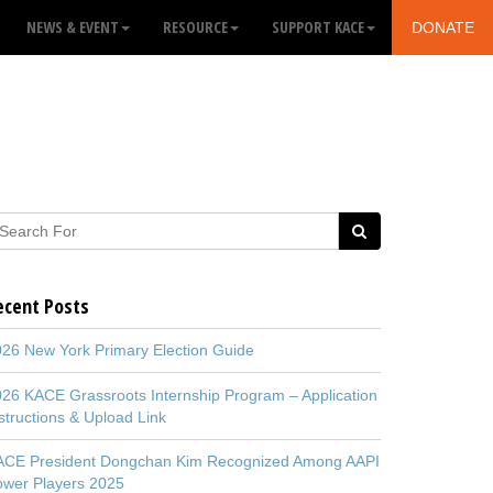
NEWS & EVENT
RESOURCE
SUPPORT KACE
DONATE
ecent Posts
26 New York Primary Election Guide
26 KACE Grassroots Internship Program – Application
structions & Upload Link
ACE President Dongchan Kim Recognized Among AAPI
ower Players 2025