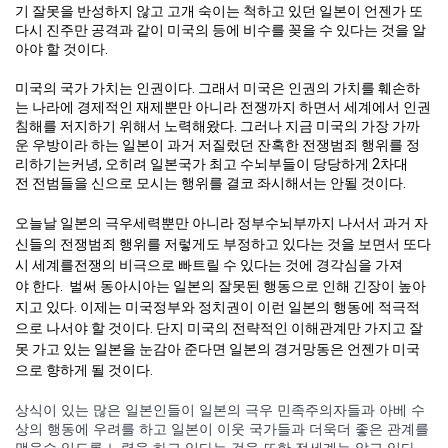
기 잘못을 반성하지 않고 고개 숙이는 척하고 있던 일본이 언젠가 또
다시 진주만 공격과 같이 미국의 등에 비수를 꽂을 수 있다는 것을 알
아야 할 것이다.
미국의 국가 가치는 인권이다. 그래서 미국은 인권의 가치를 훼손하
는 나라에 경제적인 재제뿐만 아니라 전쟁까지 하면서 세계에서 인권
침해를 저지하기 위해서 노력해왔다. 그러나 지금 미국의 가장 가까
운 우방이라 하는 일본이 과거 저질렀던 잔혹한 전쟁범죄 행위를 정
리하기는커녕, 오히려 일본국가 최고 수뇌부들이 당당하게 2차대
전 전범들을 신으로 모시는 행위를 결코 좌시해서는 안될 것이다.
오늘날 일본의 극우세력뿐만 아니라 정부수뇌부까지 나서서 과거 자
신들의 전쟁범죄 행위를 저렇게도 부정하고 있다는 것을 보면서 또다
시 세계를전쟁의 비극으로 빠트릴 수 있다는 것에 경각심을 가져
야 한다. 벌써 동아시아는 일본의 잘못된 행동으로 인해 긴장이 높아
지고 있다. 이제는 미국정부와 정치권이 이런 일본의 행동에 적극적
으로 나서야 할 것이다. 단지 미국의 전략적인 이해관계만 가지고 잘
못 가고 있는 일본을 눈감아 준다면 일본의 경거망동은 언젠가 미국
으로 향하게 될 것이다.
상식이 있는 많은 일본인들이 일본의 극우 민족주의자들과 아베 수
상의 행동에 우려를 하고 일본이 이웃 국가들과 더욱더 좋은 관계를
맺을수 있도록 노력을 하고 있다는 것을 또한 전세계는 알고 있다.