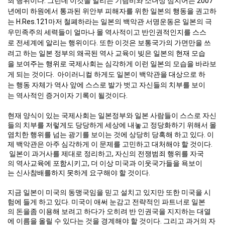
죄 행위이다. 그런데 이것을 알리는 기림비와 소녀상 심지어는 2007
년에미 하원에서 통과된 위안부 피해자를 위한 일본의 행동을 권고하
는 H.Res.121마저 철폐하라는 일본의 백악관 서명운동은 일본의 극
우민족주의 세력들이 얼마나 몰 역사적이고 반인권적인지를 스스
로 전세계에 알리는 행위이다. 또한 이것은 보통국가
가면만을 쓰
의
려고 하는 일본 정부의 왜곡된 역사 교육이 빚은 일본의 현재 모습
을 보여주는 행위로 국제사회는 심각하게 이런 일본의 모습을 바라보
게 되는 것이다. 아이러니컬 하게도 일본이 백악관을 대상으로 하
는 행동 자체가 역사 앞에 스스로 발가 벗고 자신들의 치부를 보이
는 역사적인 증거이자 기록이 될것이다.
현재 양식이 있는 국제사회는 일본정부와 일본 사람들이 스스로 자신
들의 치부를 저렇게도 당당하게 세상에 내놓고 정당화하기 위해서 몰
염치한 행위를 넘는 광기를 보이는 것에 상당히 당혹해 하고 있다. 이
제 백악관은 아주 심각하게 이 문제를 고민하고 대처해야 할 것이다.
일본이 과거사를 제대로 정리하고, 자신의 전쟁범죄 행위를 자국
의 역사교육에 포함시키고, 더 이상 미국과 이웃국가들을 욕보이
는 신사참배를하지 못하게 요구해야 할 것이다.
지금 일본이 미국의 동맹국임을 믿고 설치고 있지만 또한 미국을 시
험에 들게 하고 있다. 미국이 애써 눈감고 전략적인 파트너로 일본
의 돈을좀 이용해 보려고 하다가 오히려 반 인권국을 지지하는 대열
에 이름을 올릴 수 있다는 것을 경계해야 할 것이다. 그리고 과거의 자