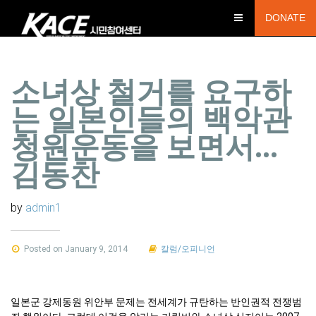
DONATE
소녀상 철거를 요구하
는 일본인들의 백악관
청원운동을 보면서…
김동찬
by
admin1
Posted on January 9, 2014
칼럼/오피니언
강제동원 위안부 문제는 전세계가 규탄하는 반인권적 전쟁범
일본군