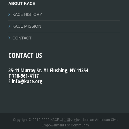
ABOUT KACE
KACE HISTORY
KACE MISSION
CONTACT
CONTACT US
35-11 Murray St. #1 Flushing, NY 11354
T 718-961-4117
E info@kace.org
Copyright © 2019-2022 KACE 시민참여센터 - Korean American Civic
Empowerment For Community