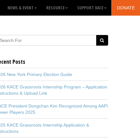
NEWS & EVENT
RESOURCE
SUPPORT KACE
DONATE
ecent Posts
26 New York Primary Election Guide
26 KACE Grassroots Internship Program – Application
structions & Upload Link
ACE President Dongchan Kim Recognized Among AAPI
ower Players 2025
25 KACE Grassroots Internship Application &
structions