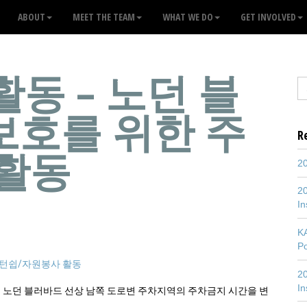
ABOUT
MEET THE TEAM
WHAT WE DO
GET INVOLVED
 활동 – 노던 블
보호를 위한 주
R
 활동
20
20
In
K
P
턴쉽/자원봉사 활동
20
In
싱 노던 블러바드 선상 남쪽 도로변 주차지역의 주차금지 시간을 변