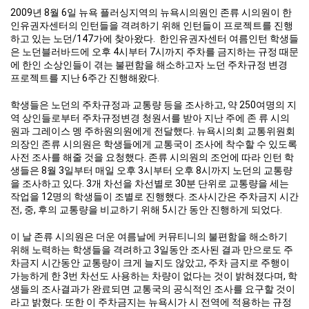
2009년 8월 6일 뉴욕 플러싱지역의 뉴욕시의원인 존류 시의원이 한
인유권자센터의 인턴들을 격려하기 위해 인턴들이 프로젝트를 진행
하고 있는 노던/147가에 찾아왔다. 한인유권자센터 여름인턴 학생들
은 노던블러바드에 오후 4시부터 7시까지 주차를 금지하는 규정 때문
에 한인 소상인들이 겪는 불편함을 해소하고자 노던 주차규정 변경
프로젝트를 지난 6주간 진행해왔다.
학생들은 노던의 주차규정과 교통량 등을 조사하고, 약 250여명의 지
역 상인들로부터 주차규정변경 청원서를 받아 지난 주에 존 류 시의
원과 그레이스 멩 주하원의원에게 전달했다. 뉴욕시의회 교통위원회
의장인 존류 시의원은 학생들에게 교통국이 조사에 착수할 수 있도록
사전 조사를 해줄 것을 요청했다. 존류 시의원의 조언에 따라 인턴 학
생들은 8월 3일부터 매일 오후 3시부터 오후 8시까지 노던의 교통량
을 조사하고 있다. 3개 차선을 차선별로 30분 단위로 교통량을 세는
작업을 12명의 학생들이 조별로 진행했다. 조사시간은 주차금지 시간
전, 중, 후의 교통량을 비교하기 위해 5시간 동안 진행하게 되었다.
이 날 존류 시의원은 더운 여름날에 커뮤티니의 불편함을 해소하기
위해 노력하는 학생들을 격려하고 3일동안 조사된 결과 만으로도 주
차금지 시간동안 교통량이 크게 늘지도 않았고, 주차 금지로 주행이
가능하게 한 3번 차선도 사용하는 차량이 없다는 것이 밝혀졌다며, 학
생들의 조사결과가 완료되면 교통국의 공식적인 조사를 요구할 것이
라고 밝혔다. 또한 이 주차금지는 뉴욕시가 시 전역에 적용하는 규정