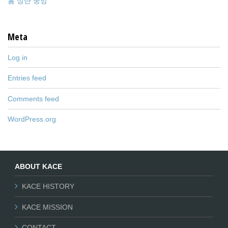
홈 상단 중앙
Meta
Log in
Entries feed
Comments feed
WordPress.org
ABOUT KACE
KACE HISTORY
KACE MISSION
CONTACT