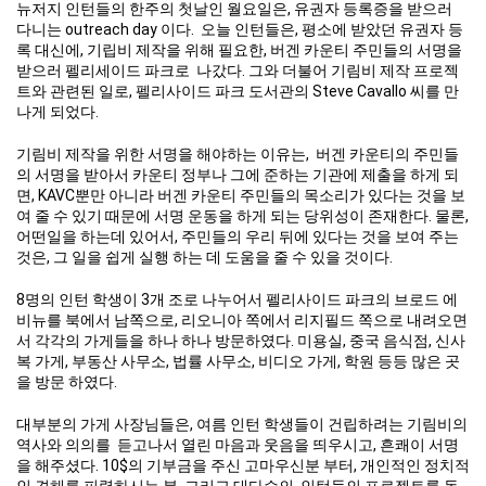
뉴저지 인턴들의 한주의 첫날인 월요일은, 유권자 등록증을 받으러
다니는 outreach day 이다. 오늘 인턴들은, 평소에 받았던 유권자 등
록 대신에, 기립비 제작을 위해 필요한, 버겐 카운티 주민들의 서명을
받으러 펠리세이드 파크로 나갔다. 그와 더불어 기림비 제작 프로젝
트와 관련된 일로, 펠리사이드 파크 도서관의 Steve Cavallo 씨를 만
나게 되었다.
기림비 제작을 위한 서명을 해야하는 이유는, 버겐 카운티의 주민들
의 서명을 받아서 카운티 정부나 그에 준하는 기관에 제출을 하게 되
면, KAVC뿐만 아니라 버겐 카운티 주민들의 목소리가 있다는 것을 보
여 줄 수 있기 때문에 서명 운동을 하게 되는 당위성이 존재한다. 물론,
어떤일을 하는데 있어서, 주민들의 우리 뒤에 있다는 것을 보여 주는
것은, 그 일을 쉽게 실행 하는 데 도움을 줄 수 있을 것이다.
8명의 인턴 학생이 3개 조로 나누어서 펠리사이드 파크의 브로드 에
비뉴를 북에서 남쪽으로, 리오니아 쪽에서 리지필드 쪽으로 내려오면
서 각각의 가게들을 하나 하나 방문하였다. 미용실, 중국 음식점, 신사
복 가게, 부동산 사무소, 법률 사무소, 비디오 가게, 학원 등등 많은 곳
을 방문 하였다.
대부분의 가게 사장님들은, 여름 인턴 학생들이 건립하려는 기림비의
역사와 의의를 듣고나서 열린 마음과 웃음을 띄우시고, 흔쾌이 서명
을 해주셨다. 10$의 기부금을 주신 고마우신분 부터, 개인적인 정치적
인 견해를 피력하시는 분, 그리고 대다수의, 인턴들의 프로젝트를 동