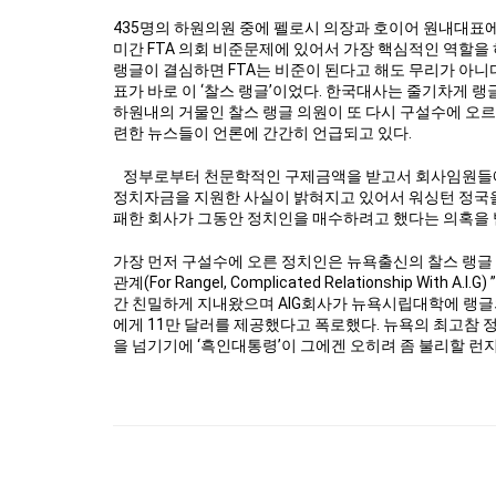
435명의 하원의원 중에 펠로시 의장과 호이어 원내대표
미간 FTA 의회 비준문제에 있어서 가장 핵심적인 역할을 
랭글이 결심하면 FTA는 비준이 된다고 해도 무리가 아니
표가 바로 이 ‘찰스 랭글’이었다. 한국대사는 줄기차게 
하원내의 거물인 찰스 랭글 의원이 또 다시 구설수에 오
련한 뉴스들이 언론에 간간히 언급되고 있다.
정부로부터 천문학적인 구제금액을 받고서 회사임원들에게
정치자금을 지원한 사실이 밝혀지고 있어서 워싱턴 정국을
패한 회사가 그동안 정치인을 매수하려고 했다는 의혹을 
가장 먼저 구설수에 오른 정치인은 뉴욕출신의 찰스 랭글 
관계(For Rangel, Complicated Relationship W
간 친밀하게 지내왔으며 AIG회사가 뉴욕시립대학에 랭
에게 11만 달러를 제공했다고 폭로했다. 뉴욕의 최고참 정
을 넘기기에 ‘흑인대통령’이 그에겐 오히려 좀 불리할 런