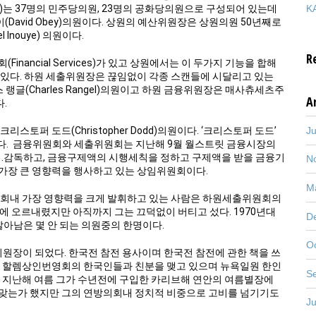
KA
mmittee)는 37명의 민주당의원, 23명의 공화당의원으로 구성되어 있는데
avid Obey)의원이다. 상원의 예산위원장은 상원의원 50년째로
Inouye) 의원이다.
R
inancial Services)가 있고 상원에서는 이 두가지 기능을 합해
airs)가 있다. 하원 세출위원장은 끊임없이 각종 스캔들에 시달리고 있는
랭글(Charles Rangel)의원이고 하원 금융위원장은 매사츄세츠주
A
다.
J
스토퍼 도드(Christopher Dodd)의원이다. ‘크리스토퍼 도드’
다. 금융위원회와 세출위원회는 지난해 9월 월스트릿 금융시장의
를 집행.감독하고, 금융구제액의 시행세칙을 정하고 구제액을 받을 금융기
N
 가장 큰 영향력을 행사하고 있는 상임위원회이다.
M
회내 가장 영향력을 크게 발휘하고 있는 사람은 하원세출위원회의
에 오르내렸지만 아직까지 그는 끄덕없이 버티고 섰다. 1970년대
D
아남은 몇 안 되는 의원중의 한명이다.
O
위원장이 되었다. 한국전 참전 용사이며 한국전 참전에 관한 책을 쓰
인 할렘상인번영회의 한국인들과 친분을 맺고 있으며 뉴욕일원 한인
S
. 지난해 여름 그가 수년전에 구입한 카리브해 연안의 여름별장에
 맞는가 했지만 그의 연방의회내 정치적 비중으로 고비를 넘기기도
J