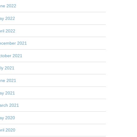
une 2022
ay 2022
ril 2022
ecember 2021
ctober 2021
ly 2021
une 2021
ay 2021
arch 2021
ay 2020
ril 2020