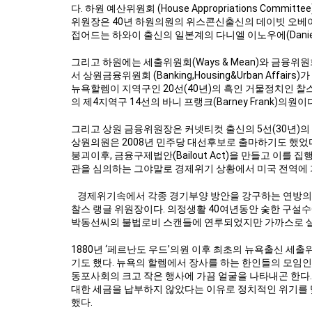
다. 하원 예산위원회 (House Appropriations Co
위원장은 40년 하원의원의 위스콘신출신의 데이빗 오베이(D
접어드는 하와이 출신의 일본계의 다니엘 이노우에(Daniel 
그리고 하원에는 세출위원회(Ways & Mean)와 금융위원회(F
서 상원금융위원회 (Banking,Housing&Urban Aff
뉴욕할렘이 지역구인 20선(40년)의 흑인 거물정치인 찰스 
의 제4지역구 14선의 바니 프랭크(Barney Frank)의원이
그리고 상원 금융위원장은 커넷티컷 출신의 5선(30년)의 크리
상원의원은 2008년 민주당 대선후보로 출마하기도 했었
붕괴이후, 금융구제법안(Bailout Act)을 만들고 이
관을 심의하는 그야말로 경제위기 상황에서 미국 전역에
경제위기속에서 각종 경기부양 방안을 강구하는 연방의
찰스 랭글 위원장이다. 의정생활 40여년동안 숯한 구설수
박동선씨의 불법로비 스캔들에 연루되었지만 가까스로 살
1880년 ‘페르난도 우드’의원 이후 최초의 뉴욕출신 세출
기도 했다. 뉴욕의 할렘에서 장사를 하는 한인들의 모임
동포사회의 크고 작은 행사에 가끔 얼굴을 나타내곤 한다
대한 세금을 납부하지 않았다는 이유로 정치적인 위기를
했다.