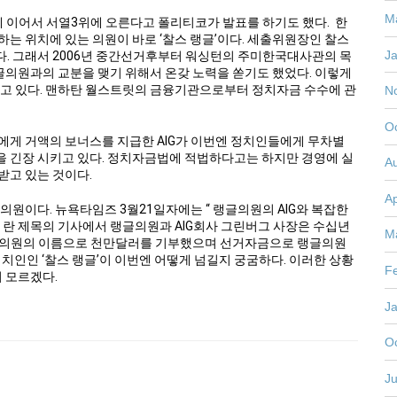
M
에 이어서 서열3위에 오른다고 폴리티코가 발표를 하기도 했다. 한
하는 위치에 있는 의원이 바로 ‘찰스 랭글’이다. 세출위원장인 찰스
J
다. 그래서 2006년 중간선거후부터 워싱턴의 주미한국대사관의 목
랭글의원과의 교분을 맺기 위해서 온갖 노력을 쏟기도 했었다. 이렇게
르고 있다. 맨하탄 월스트릿의 금융기관으로부터 정치자금 수수에 관
N
O
 거액의 보너스를 지급한 AIG가 이번엔 정치인들에게 무차별
 긴장 시키고 있다. 정치자금법에 적법하다고는 하지만 경영에 실
A
받고 있는 것이다.
Ap
의원이다. 뉴욕타임즈 3월21일자에는 “ 랭글의원의 AIG와 복잡한
ith A.I.G) ” 란 제목의 기사에서 랭글의원과 AIG회사 그린버그 사장은 수십년
M
글의원의 이름으로 천만달러를 기부했으며 선거자금으로 랭글의원
치인인 ‘찰스 랭글’이 이번엔 어떻게 넘길지 궁굼하다. 이러한 상황
F
지 모르겠다.
J
O
Ju