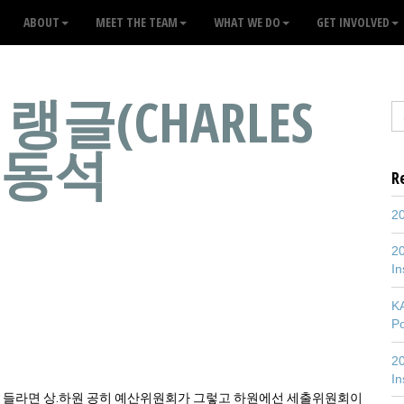
ABOUT
MEET THE TEAM
WHAT WE DO
GET INVOLVED
랭글(CHARLES
 김동석
R
20
20
In
K
P
20
In
들라면 상.하원 공히 예산위원회가 그렇고 하원에선 세출위원회이