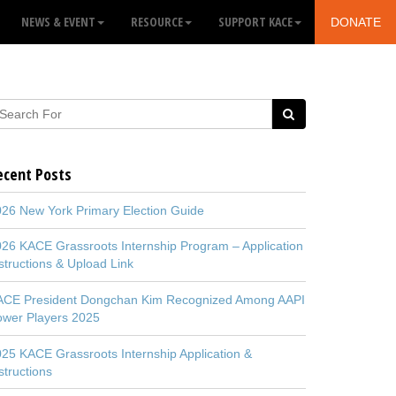
NEWS & EVENT
RESOURCE
SUPPORT KACE
DONATE
ecent Posts
26 New York Primary Election Guide
26 KACE Grassroots Internship Program – Application
structions & Upload Link
ACE President Dongchan Kim Recognized Among AAPI
ower Players 2025
25 KACE Grassroots Internship Application &
structions