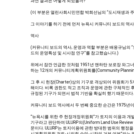
과연 결과는 어떻게 되었을까?
(이 부분은 열린사회시민연합 박희선님의 “도시재생과 주
그 이야기를 하기 전에 먼저 뉴욕시 커뮤니티 보드의 역사
역사
(커뮤니티 보드의 역사, 운영과 역할 부분은 배웅규님의
드의 운영특성 및 시사점 연구”를 참고했습니다.)
위에서 잠깐 언급한 것처럼 1951년 맨하탄 보로장 와그너(R
하는 12개의 커뮤니티계획위원회를(Community Planni
그 후 시 헌장(Charter)상의 기구로 격상되어 위원회가
해이다. 비록 권한도 적고 조직과 운영에 관한 구체적
규정된 기구가 되면서 법적 기반을 확실히 했기 때문이다
커뮤니티 보드 역사에서 두 번째 중요한 순간은 1975년이
“뉴욕시를 위한 주 헌장개정위원회”가 토지의 이용과 개발
기구라고 판단하여 ULURP의(Uniform Land Use Re
문이다. ULURP는 토지이용에 관한 방대한 범위의 행정
시계획위원회 검토-시의회 승인-시장의 거부 여부”라는 