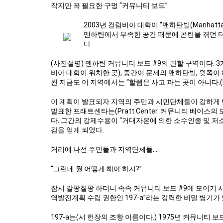
작지만 꼭 필요한 구멍 “커뮤니티 보드”
2003년 컬럼비아 대학이 “맨하탄빌(Manhatta
맨하탄에서 부족한 공간 때문에 곤란을 겪던 
다.
(사진설명) 맨하탄 커뮤니티 보드 #9의 관할 구역이다.
비아 대학이 위치한 곳), 중간이 문제의 맨하탄빌, 윗쪽
된 지금도 이 지역에서는 “할렘은 사고 파는 곳이 아니다.(Harl
이 계획이 발표되자 지역의 주민과 시민단체들이 강하게 
발표한 프래트센타는(Pratt Center. 커뮤니티 베이
다. 그간의 강제수용이 “거대자본에 의한 소수인종 및 저
감을 얻게 되었다.
거리에 나선 주민들과 지역단체들…
“그런데 뭘 어떻게 해야 하지?”
잠시 갈팡질팡 하더니 속속 커뮤니티 보드 #9에 모이기 시
역발전계획 수립 권한인 197-a”라는 강력한 비밀 병기가
197-a는(시 헌장의 조항 이름이다.) 1975년 커뮤니티 보드가 뒤