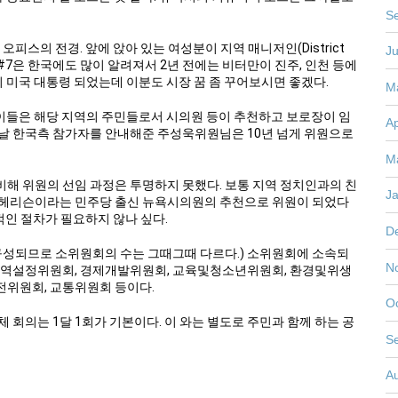
S
 오피스의 전경. 앞에 앉아 있는 여성분이 지역 매니저인(District
J
 #7은 한국에도 많이 알려져서 2년 전에는 비터만이 진주, 인천 등에
 미국 대통령 되었는데 이분도 시장 꿈 좀 꾸어보시면 좋겠다.
M
바, 이들은 해당 지역의 주민들로서 시의원 등이 추천하고 보로장이 임
Ap
이날 한국측 참가자를 안내해준 주성욱위원님은 10년 넘게 위원으로
M
해 위원의 선임 과정은 투명하지 못했다. 보통 지역 정치인과의 친
J
 헤리슨이라는 민주당 출신 뉴욕시의원의 추천으로 위원이 되었다
관적인 절차가 필요하지 않나 싶다.
D
 구성되므로 소위원회의 수는 그때그때 다르다.) 소위원회에 소속되
N
및구역설정위원회, 경제개발위원회, 교육및청소년위원회, 환경및위생
전위원회, 교통위원회 등이다.
O
회의는 1달 1회가 기본이다. 이 와는 별도로 주민과 함께 하는 공
S
A