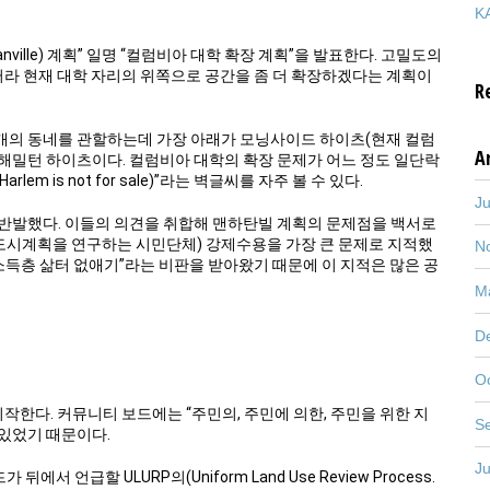
KA
nville) 계획” 일명 “컬럼비아 대학 확장 계획”을 발표한다. 고밀도의
터라 현재 대학 자리의 위쪽으로 공간을 좀 더 확장하겠다는 계획이
R
 3개의 동네를 관할하는데 가장 아래가 모닝사이드 하이츠(현재 컬럼
A
이 해밀턴 하이츠이다. 컬럼비아 대학의 확장 문제가 어느 정도 일단락
em is not for sale)”라는 벽글씨를 자주 볼 수 있다.
J
반발했다. 이들의 의견을 취합해 맨하탄빌 계획의 문제점을 백서로
스의 도시계획을 연구하는 시민단체) 강제수용을 가장 큰 문제로 지적했
N
소득층 삶터 없애기”라는 비판을 받아왔기 때문에 이 지적은 많은 공
M
D
O
작한다. 커뮤니티 보드에는 “주민의, 주민에 의한, 주민을 위한 지
S
 있었기 때문이다.
J
에서 언급할 ULURP의(Uniform Land Use Review Process.