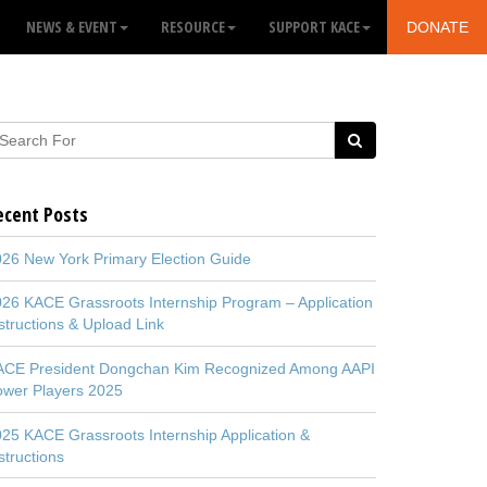
NEWS & EVENT
RESOURCE
SUPPORT KACE
DONATE
ecent Posts
26 New York Primary Election Guide
26 KACE Grassroots Internship Program – Application
structions & Upload Link
ACE President Dongchan Kim Recognized Among AAPI
ower Players 2025
25 KACE Grassroots Internship Application &
structions