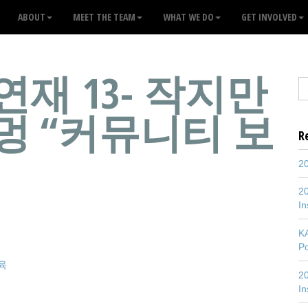
ABOUT
MEET THE TEAM
WHAT WE DO
GET INVOLVED
재 13- 작지만
멍 “커뮤니티 보
R
20
20
In
K
P
육
20
In