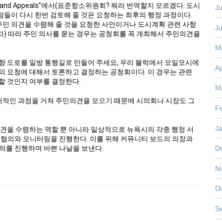
ds and Appeals”에서(표준항소위원회? 뭐라 번역할지 모르겠다. 도시
Ju
들이 다시 한번 검토해 줄 것은 요청하는 최후의 행정 과정이다.
주민 의견을 수렴해 줄 것을 요청한 사안이거나 도시계획 관련 사항
J
차) 따라 주민 의사를 묻는 경우는 공청회를 꼭 개최해서 주민의견을
M
향 도로를 일방 통행길로 만들어 주세요, 우리 블럭에서 모일모시에
Ap
의 요청에 대해서 토론하고 결정하는 공청회이다. 이 경우는 관련
할 것인지 여부를 결정한다.
M
적인 과정을 거쳐 주민의견을 모으기 때문에 시의회나 시장도 그
F
J
의견을 수렴하는 역할 뿐 아니라 일상적으로 뉴욕시의 각종 행정 서
해서 협의와 모니터링을 진행한다. 이를 위해 커뮤니티 보드의 의장과
D
협의를 진행하며 바쁜 나날을 보낸다.
N
O
S