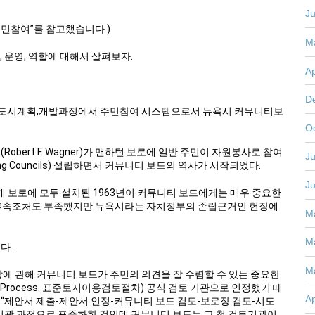
J
민참여”를 참고했습니다.)
M
, 운영, 역할에 대해서 살펴보자.
Ap
D
 “도시계획,개발과정에서 주민참여 시스템으로서 뉴욕시 커뮤니티보
O
obert F. Wagner)가 맨하턴 보로에 일반 주민이 자원봉사로 참여
Ju
ng Councils) 설립하면서 커뮤니티 보드의 역사가 시작되었다.
J
 5개 보로에 모두 설치된 1963년이 커뮤니티 보드에게는 매우 중요한
인 후속조처도 부족했지만 뉴욕시라는 자치정부의 존립근거인 헌장에
M
.
M
다.
M
에 관해 커뮤니티 보드가 주민의 의견을 잘 수렴할 수 있는 중요한
view Process. 표준토지이용검토절차) 공식 검토 기관으로 인정했기 때
Ap
을 “제안서 제출-제안서 인정-커뮤니티 보드 검토-보로장 검토-시도
일괄 과정으로 표준화한 것인데 커뮤니티 보드는 그 첫 검토기관이