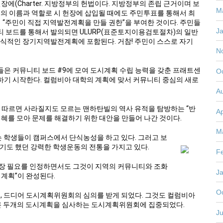
에(Charter. 지방정부의 헌법이다. 지방정부의 존립 근거이며 보
M
재의 이름과 역할로 시 헌장에 삽입될 때에도 주민투표를 통해서 최
 “주민이 직접 지역발전계획을 만들 권한”을 부여한 것이다. 주민들
J
 보드를 통해서 발의되면 ULURP(표준토지이용검토절차)의 일반
공식적인 장기지역발전계획에 포함된다. 거참! 주민이 스스로 자기
N
은 커뮤니티 보드 #9에 모여 도시계획 수립 능력을 갖춘 프래트센
O
기 시작한다. 컬럼비아 대학의 계획에 맞서 커뮤니티 중심의 새로
.
A
에 따르면 사라질지도 모르는 맨하탄빌의 역사 유적을 탐방하는 “반
Ap
지혜를 모아 문제를 해결하기 위한 대안을 만들어 나간 것이다.
M
는 학생들이 캠퍼스에서 단식농성을 하고 있다. 그러고 보
하기도 했던 강력한 학생운동의 전통을 가지고 있다.
F
확장 필요를 인정하면서도 그것이 지역의 커뮤니티와 조화
J
계획”이 완성된다.
O
11월, 드디어 도시계획위원회의 심의를 받게 되었다. 그것도 컬럼비아
다른 두개의 도시계획을 심사하는 도시계획위원회에 집중되었다.
Ju