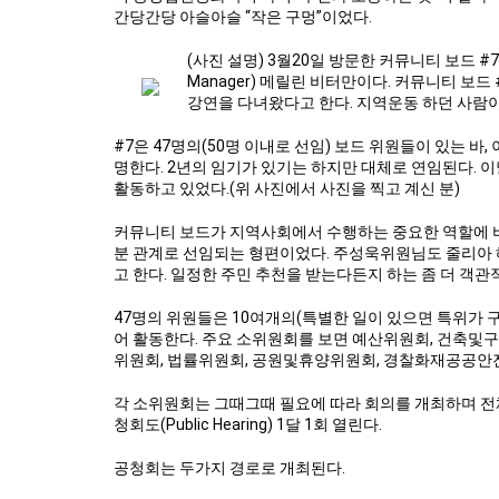
간당간당 아슬아슬 “작은 구멍”이었다.
(사진 설명) 3월20일 방문한 커뮤니티 보드 #7
Manager) 메릴린 비터만이다. 커뮤니티 보드
강연을 다녀왔다고 한다. 지역운동 하던 사람이
#7은 47명의(50명 이내로 선임) 보드 위원들이 있는 
명한다. 2년의 임기가 있기는 하지만 대체로 연임된다. 
활동하고 있었다.(위 사진에서 사진을 찍고 계신 분)
커뮤니티 보드가 지역사회에서 수행하는 중요한 역할에 비
분 관계로 선임되는 형편이었다. 주성욱위원님도 줄리아
고 한다. 일정한 주민 추천을 받는다든지 하는 좀 더 객
47명의 위원들은 10여개의(특별한 일이 있으면 특위가
어 활동한다. 주요 소위원회를 보면 예산위원회, 건축
위원회, 법률위원회, 공원및휴양위원회, 경찰화재공공안
각 소위원회는 그때그때 필요에 따라 회의를 개최하며 전체 
청회도(Public Hearing) 1달 1회 열린다.
공청회는 두가지 경로로 개최된다.