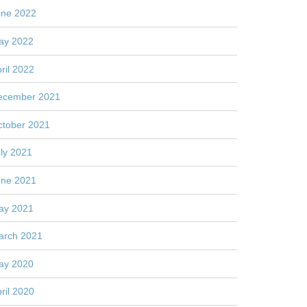
une 2022
ay 2022
ril 2022
ecember 2021
ctober 2021
ly 2021
une 2021
ay 2021
arch 2021
ay 2020
ril 2020