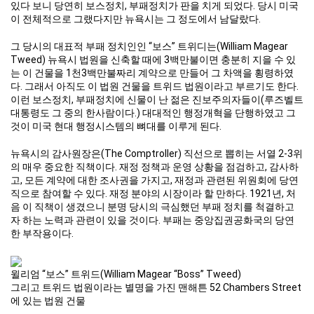
있다 보니 당연히 보스정치, 부패정치가 판을 치게 되었다. 당시 미국
이 전체적으로 그랬다지만 뉴욕시는 그 정도에서 남달랐다.
그 당시의 대표적 부패 정치인인 “보스” 트위디는(William Magear
Tweed) 뉴욕시 법원을 신축할 때에 3백만불이면 충분히 지을 수 있
는 이 건물을 1천3백만불짜리 계약으로 만들어 그 차액을 횡령하였
다. 그래서 아직도 이 법원 건물을 트위드 법원이라고 부르기도 한다.
이런 보스정치, 부패정치에 신물이 난 젊은 진보주의자들이(루즈벨트
대통령도 그 중의 한사람이다.) 대대적인 행정개혁을 단행하였고 그
것이 미국 현대 행정시스템의 뼈대를 이루게 된다.
뉴욕시의 감사원장은(The Comptroller) 직선으로 뽑히는 서열 2-3위
의 매우 중요한 직책이다. 재정 정책과 운영 상황을 점검하고, 감사하
고, 모든 계약에 대한 조사권을 가지고, 재정과 관련된 위원회에 당연
직으로 참여할 수 있다. 재정 분야의 시장이라 할 만하다. 1921년, 처
음 이 직책이 생겼으니 분명 당시의 극심했던 부패 정치를 척결하고
자 하는 노력과 관련이 있을 것이다. 부패는 중앙집권공화국의 당연
한 부작용이다.
윌리엄 “보스” 트위드(William Magear “Boss” Tweed)
그리고 트위드 법원이라는 별명을 가진 맨해튼 52 Chambers Street
에 있는 법원 건물