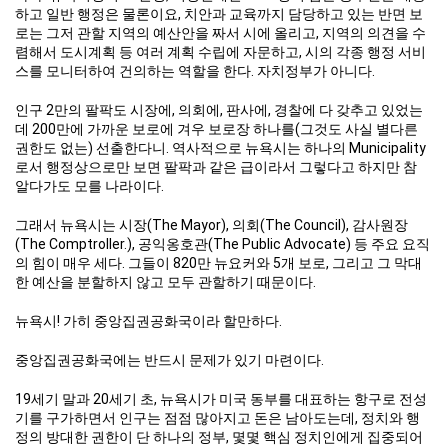
하고 일반 행정은 물론이요, 치안과 교육까지 담당하고 있는 반면 보
로는 그저 관할 지역의 예산안을 짜서 시에 올리고, 지역의 의견을 수
렴해서 도시계획 등 여러 계획 수립에 자문하고, 시의 각종 행정 서비
스를 모니터하여 건의하는 역할을 한다. 자치정부가 아니다.
인구 2만의 팔팍도 시장에, 의회에, 판사에, 경찰에 다 갖추고 있었는
데 200만에 가까운 보로에 겨우 보로장 하나를(그것도 사실 별다른
권한도 없는) 선출한다니. 역사적으로 뉴욕시는 하나의 Municipality
로서 행정상으로만 보면 팔팍과 같은 급이라서 그렇다고 하지만 참
알다가도 모를 나라이다.
그래서 뉴욕시는 시장(The Mayor), 의회(The Council), 감사원장
(The Comptroller.), 공익옹호관(The Public Advocate) 등 주요 요직
의 힘이 매우 세다. 그들이 820만 뉴요커와 5개 보로, 그리고 그 막대
한 예산을 분할하지 않고 모두 관할하기 때문이다.
뉴욕시! 가히 중앙집권공화국이라 할만하다.
중앙집권공화국에는 반드시 문제가 있기 마련이다.
19세기 말과 20세기 초, 뉴욕시가 미국 동부를 대표하는 항구로 전성
기를 구가하면서 인구는 점점 많아지고 돈은 남아도는데, 정치와 행
정의 방대한 권한이 단 하나의 정부, 몇몇 핵심 정치인에게 집중되어