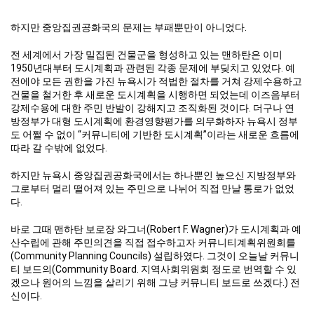
하지만 중앙집권공화국의 문제는 부패뿐만이 아니었다.
전 세계에서 가장 밀집된 건물군을 형성하고 있는 맨하탄은 이미
1950년대부터 도시계획과 관련된 각종 문제에 부딪치고 있었다. 예
전에야 모든 권한을 가진 뉴욕시가 적법한 절차를 거쳐 강제수용하고
건물을 철거한 후 새로운 도시계획을 시행하면 되었는데 이즈음부터
강제수용에 대한 주민 반발이 강해지고 조직화된 것이다. 더구나 연
방정부가 대형 도시계획에 환경영향평가를 의무화하자 뉴욕시 정부
도 어쩔 수 없이 “커뮤니티에 기반한 도시계획”이라는 새로운 흐름에
따라 갈 수밖에 없었다.
하지만 뉴욕시 중앙집권공화국에서는 하나뿐인 높으신 지방정부와
그로부터 멀리 떨어져 있는 주민으로 나뉘어 직접 만날 통로가 없었
다.
바로 그때 맨하탄 보로장 와그너(Robert F. Wagner)가 도시계획과 예
산수립에 관해 주민의견을 직접 접수하고자 커뮤니티계획위원회를
(Community Planning Councils) 설립하였다. 그것이 오늘날 커뮤니
티 보드의(Community Board. 지역사회위원회 정도로 번역할 수 있
겠으나 원어의 느낌을 살리기 위해 그냥 커뮤니티 보드로 쓰겠다.) 전
신이다.