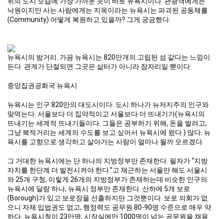
위의 도시 모습에 가장 가까운 곳이 바로 뉴욕시이다. 관광객에게는
낙원이지만 사는 사람에게는 지옥이라는 뉴욕시는 파괴된 공동체를
(Community) 어떻게 복원하고 있을까? 그게 궁금했다.
뉴욕시의 밤거리. 가끔 뉴욕시는 820만개의 고립된 섬 같다는 느낌이
든다. 관계가 단절되면 그곳은 삶터가 아니라 잠자리일 뿐이다.
중앙집권공화국 뉴욕시
뉴욕시는 인구 820만의 대도시이다. 도시 하나가 뉴저지주의 인구와
맞먹는다. 서울보다 더 집약적이고 서울보다 더 뜨내기가(뉴욕시의
뜨내기는 세계적 뜨내기들이다. 그들은 공부하기 위해, 돈을 벌려고,
그냥 북적거리는 세계의 수도를 보고 싶어서 뉴욕시에 왔다.) 많다. 뉴
욕시를 고향으로 생각하고 살아가는 사람이 얼마나 될까 모르겠다.
그 거대한 뉴욕시에는 단 하나의 지방정부만 존재한다. 필자가 “지방
자치를 한단계 더 발전시켜야 한다.”고 채근하는 서울만 해도 서울시
와 25개 구청, 이렇게 26개의 지방정부가 존재하는데 비슷한 인구의
뉴욕시에 달랑 하나, 뉴욕시 정부만 존재한다. 산하에 5개 보로
(Borough)가 있고 보로장을 선출하지만 그것뿐이다. 보로 의회가 없
으니 자체 입법권도 없고, 행정력도 공무원 80-90명 수준으로 매우 약
하다. 뉴욕시청이 23만명, 시장실에만 1000명이 넘는 공무원을 채용