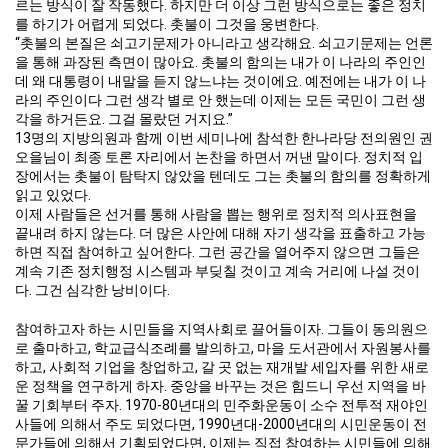
르는 방식이 잘 작동했다. 하지만 더 이상 그런 방식으로는 좋은 정치
를 하기가 어렵게 되었다. 촛불이 그것을 웅변한다.
“촛불의 본질은 쇠고기문제가 아니라고 생각해요. 쇠고기문제는 언론
을 통해 과장된 측면이 많아요. 촛불의 함의는 내가 이 나라의 주인인
데 왜 대통령이 내말을 듣지 않느냐는 것이에요. 예전에는 내가 이 나
라의 주인이다 그런 생각 별로 안 했는데 이제는 모든 국민이 그런 생
각을 하거든요. 그걸 몰랐던 거지요.”
13명의 지방의원과 함께 이번 세미나에 참석한 한나라당 전의원인 권
오을님이 최종 토론 자리에서 논찬을 하면서 꺼낸 말이다. 정치적 입
장에서는 촛불이 탐탁지 않았을 텐데도 그는 촛불의 함의를 정확하게
읽고 있었다.
이제 사람들은 선거를 통해 사람을 뽑는 행위로 정치적 의사표현을
끝내려 하지 않는다. 더 많은 사안에 대해 자기 생각을 표출하고 가능
하면 직접 참여하고 싶어한다. 그런 공간을 열어주지 않으면 그들은
계속 기존 정치행정 시스템과 부딪칠 것이고 계속 거리에 나설 것이
다. 그건 심각한 낭비이다.
참여하고자 하는 시민들을 지역사회로 끌어들이자. 그들이 동의원으
로 출마하고, 학교급식조례를 발의하고, 마을 도서관에서 자원봉사를
하고, 사회적 기업을 창업하고, 갈 곳 없는 재개발 세입자를 위한 새로
운 정책을 연구하게 하자. 중앙을 바꾸는 것은 힘드니 우선 지역을 바
꿀 기회부터 주자. 1970-80년대의 민주화운동이 소수 전투적 재야인
사들에 의해서 주도 되었다면, 1990년대-2000년대의 시민운동이 전
문가들에 의해서 기획되었다면, 이제는 직접 참여하는 시민들에 의해