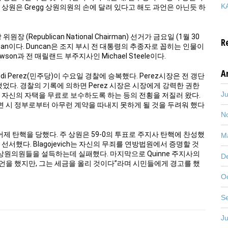
KA
상원은 Gregg 상원의원의 손에 달려 있다고 해도 과언은 아닌듯 하
 위원장 (Republican National Chairman) 선거가 금요일 (1월 30
R
ncan이다. Duncan은 조지 부시 전 대통령의 추종자로 꼽히는 인물이
on과 전 매릴랜드 부주지사인 Michael Steele이다.
A
di Perez(민주당)이 수요일 경찰에 승복했다. Perez시장은 전 갱단
다. 경찰의 기록에 의하면 Perez 시장은 시장에게 강력한 권한
J
 자신의 자택을 무료로 보수하도록 하는 등의 전횡을 저질러 왔다.
 시 정부로부터 아무런 계약을 따내지 못하게 될 것을 두려워 했다
N
)이 어제 탄핵을 당했다. 주 상원은 59-0의 투표로 주지사 탄핵에 찬성했
M
로 선서했다. Blagojevich는 자신의 무죄를 연방법원에서 증명할 것
원의원들을 설득하는데 실패했다. 마지막으로 Quinne 주지사의
D
조언을 했지만, 그는 세금을 올리 것이다”라며 시민들에게 경고를 했
O
S
J