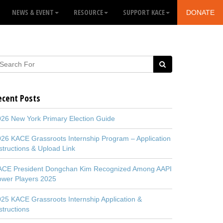
NEWS & EVENT
RESOURCE
SUPPORT KACE
DONATE
ecent Posts
26 New York Primary Election Guide
26 KACE Grassroots Internship Program – Application
structions & Upload Link
ACE President Dongchan Kim Recognized Among AAPI
ower Players 2025
25 KACE Grassroots Internship Application &
structions