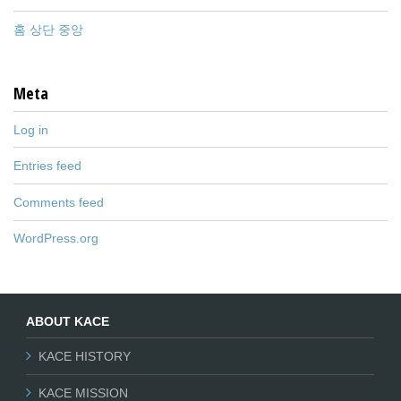
홈 상단 중앙
Meta
Log in
Entries feed
Comments feed
WordPress.org
ABOUT KACE
KACE HISTORY
KACE MISSION