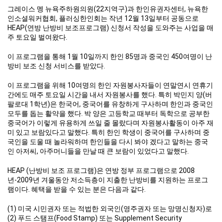
그레이스 멩 뉴욕주하원의원(22지역구)과 한인유권자센터, 뉴욕한
인소셜워커협회, 플러싱한인회는 작년 12월 13일부터 공동으로
HEAP(연방 난방비 보조프로그램) 신청서 작성을 도와주는 사업을 매
주 토요일 벌여왔다.
이 프로그램을 통해 1월 10일까지 한인 85명과 중국인 450여명이 난
방비 보조 신청 서비스를 받았다.
이 프로그램을 위해 10여명의 한인 자원봉사자들이 연말연시 연휴기
간에도 매주 토요일 시간을 내서 자원봉사를 했다. 특히 박민지 양(버
팔로대 1학년)은 한국어, 중국어를 유창하게 구사하며 한인과 중국인
모두를 돕는 활약을 했다. 박 양은 고등학교 때부터 독학으로 공부한
중국어가 이렇게 유용하게 쓰일 줄 몰랐다며 자원봉사활동이 아주 재
미 있고 보람있다고 말했다. 특히 한인 학생이 중국어를 구사하며 중
국인을 도울 때 놀라워하며 한인들을 다시 봐야 겠다고 말하는 중국
인 아저씨, 아주머니들을 만날 때 큰 보람이 있었다고 말했다.
HEAP (난방비 보조 프로그램)은 연방 정부 프로그램으로 2008
년-2009년 겨울동안 저소득층이 지출한 난방비를 지원하는 프로그
램이다. 혜택을 받을 수 있는 분은 다음과 같다.
(1) 미국 시민권자 또는 적법한 외국인(영주권자 또는 망명신청자)로
(2) 푸드 스탬프(Food Stamp) 또는 Supplement Security