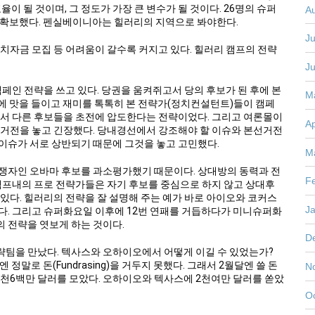
율이 될 것이며, 그 정도가 가장 큰 변수가 될 것이다. 26명의 슈퍼
A
을 확보했다. 펜실베이니아는 힐러리의 지역으로 봐야한다.
Ju
치자금 모집 등 어려움이 갈수록 커지고 있다. 힐러리 캠프의 전략
J
페인 전략을 쓰고 있다. 당권을 움켜쥐고서 당의 후보가 된 후에 본
M
거에 맛을 들이고 재미를 톡톡히 본 전략가(정치컨설턴트)들이 캠페
워서 다른 후보들을 초전에 압도한다는 전략이었다. 그리고 여론몰이
Ap
선거전을 놓고 긴장했다. 당내경선에서 강조해야 할 이슈와 본선거전
이슈가 서로 상반되기 때문에 그것을 놓고 고민했다.
M
쟁자인 오바마 후보를 과소평가했기 때문이다. 상대방의 동력과 전
F
 캠프내의 프로 전략가들은 자기 후보를 중심으로 하지 않고 상대후
있다. 힐러리의 전략을 잘 설명해 주는 예가 바로 아이오와 코커스
J
다. 그리고 슈퍼화요일 이후에 12번 연패를 거듭하다가 미니슈퍼화
 전략을 엿보게 하는 것이다.
D
팀을 만났다. 텍사스와 오하이오에서 어떻게 이길 수 있었는가?
정말로 돈(Fundrasing)을 거두지 못했다. 그래서 2월달엔 쓸 돈
N
엔 3천6백만 달러를 모았다. 오하이오와 텍사스에 2천여만 달러를 쏟았
O