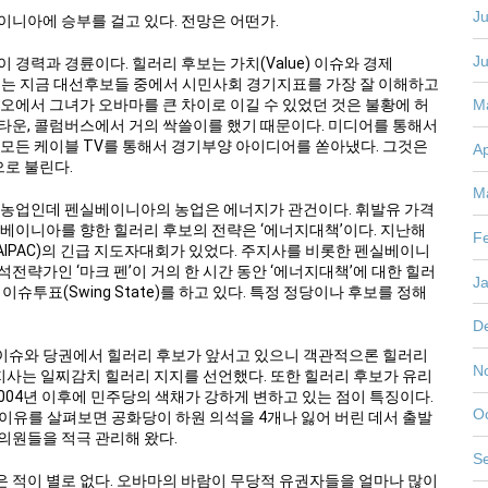
Ju
니아에 승부를 걸고 있다. 전망은 어떤가.
J
경력과 경륜이다. 힐러리 후보는 가치(Value) 이슈와 경제
 그녀는 지금 대선후보들 중에서 시민사회 경기지표를 가장 잘 이해하고
M
오에서 그녀가 오바마를 큰 차이로 이길 수 있었던 것은 불황에 허
타운, 콜럼버스에서 거의 싹쓸이를 했기 때문이다. 미디어를 통해서
 모든 케이블 TV를 통해서 경기부양 아이디어를 쏟아냈다. 그것은
Ap
으로 불린다.
M
 농업인데 펜실베이니아의 농업은 에너지가 관건이다. 휘발유 가격
실베이니아를 향한 힐러리 후보의 전략은 ‘에너지대책’이다. 지난해
F
IPAC)의 긴급 지도자대회가 있었다. 주지사를 비롯한 펜실베이니
략가인 ‘마크 펜’이 거의 한 시간 동안 ‘에너지대책’에 대한 힐러
J
슈투표(Swing State)를 하고 있다. 특정 정당이나 후보를 정해
D
이슈와 당권에서 힐러리 후보가 앞서고 있으니 객관적으론 힐러리
N
주지사는 일찌감치 힐러리 지지를 선언했다. 또한 힐러리 후보가 유리
004년 이후에 민주당의 색채가 강하게 변하고 있는 점이 특징이다.
O
이유를 살펴보면 공화당이 하원 의석을 4개나 잃어 버린 데서 출발
의원들을 적극 관리해 왔다.
S
 적이 별로 없다. 오바마의 바람이 무당적 유권자들을 얼마나 많이