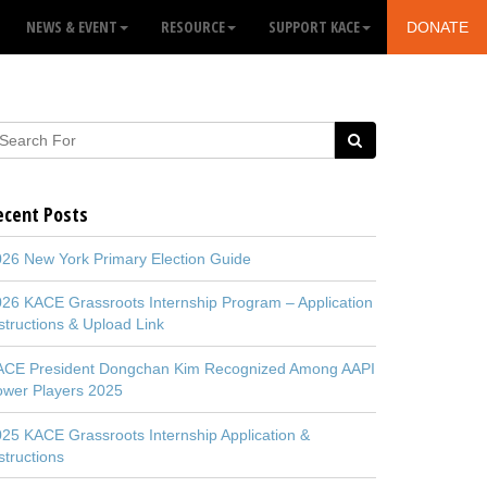
NEWS & EVENT
RESOURCE
SUPPORT KACE
DONATE
ecent Posts
26 New York Primary Election Guide
26 KACE Grassroots Internship Program – Application
structions & Upload Link
ACE President Dongchan Kim Recognized Among AAPI
ower Players 2025
25 KACE Grassroots Internship Application &
structions