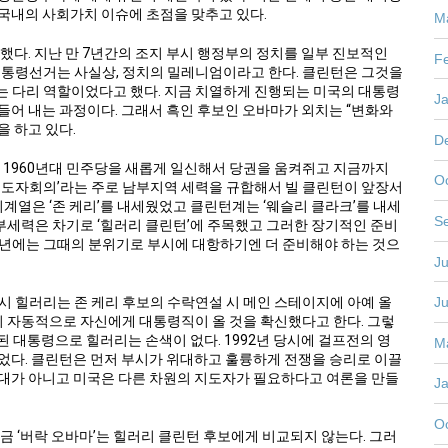
국내의 사회가치 이슈에 초점을 맞추고 있다.
M
게 했다. 지난 만 7년간의 조지 부시 행정부의 정치를 일부 진보적인
F
 대통령선거는 사실상, 정치의 밀레니엄이라고 한다. 클린턴은 그것을
는 다리 역할이었다고 했다. 지금 치열하게 진행되는 미국의 대통령
J
들어 내는 과정이다. 그래서 흑인 후보인 오바마가 외치는 “변화와
광을 하고 있다.
D
 1960년대 민주당을 새롭게 일신해서 당권을 움켜쥐고 지금까지
O
의지도자회의’라는 주로 남부지역 세력을 규합해서 빌 클린턴이 앞장서
디계열은 ‘존 케리’를 내세웠었고 클린턴계는 ‘웨슬리 클라크’를 내세
S
남부세력은 차기로 ‘힐러리 클린턴’에 주목했고 그러한 장기적인 준비
04년에는 그때의 분위기로 부시에 대항하기엔 더 준비해야 하는 것으
Ju
J
시 힐러리는 존 케리 후보의 수락연설 시 메인 스테이지에 아예 올
거의 자동적으로 자신에게 대통령직이 올 것을 확신했다고 한다. 그렇
비된 대통령으로 힐러리는 손색이 없다. 1992년 당시에 걸프전의 영
M
었다. 클린턴은 먼저 부시가 위대하고 훌륭하게 전쟁을 승리로 이끌
대가 아니고 미국은 다른 차원의 지도자가 필요하다고 여론을 만들
J
O
금 ‘버락 오바마’는 힐러리 클린턴 후보에게 비교되지 않는다. 그러