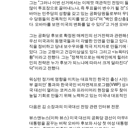
그는 “그러나 이번 선거에서는 이제껏 객관적인 전망이 
많이 투표장으로 끌어내느냐, 즉 투표율이 변수가 될 것”으
바마는 민주당의 성향을 갖고 있는 공화당원들로부터 무당
수 당원들의 전폭적인 지지를 받고 있다”며 “백인 중산
다. 오바마를 보면 미국의 변화를 알 수 있다”고 거센 오
그는 공화당 후보로 확정된 매케인의 선거전략과 관련해선
우선 미국과의 동맹국들과 더 각별한 인연을 만들고 있다.
직을 정비하고 당내 보수우파를 적극 지지자로 만들기에 
았다. 그는 고령이고 건강이상설도 있다. 그리고 <뉴욕
황”이라고 전했다. 그는 “정책적으로는 매케인에게 힐러
인의 전략은 누가 후보가 되느냐에 따라서 크게 달라진다
닥”이라고 전했다.
워싱턴 정가에 영향을 미치는 대표적인 한국인 출신 시민
부 결의안’ 통과와 한국국민 비자면제프로그램(VWP) 성
국 대선이 열리는 코커스와 프라이머리 현장을 모두 찾아
높일 기회로 만들기 위해 노력하고 있는 미국내 대표적인
다음은 김 소장과의 미국대선 전망 관련 인터뷰 전문.
뷰스앤뉴스(이하 뷰스) 미국 대선의 공화당 경선이 마무리
대통령을 꿈꾸는 버락 오바마 후보와 사상 첫 여성 대통