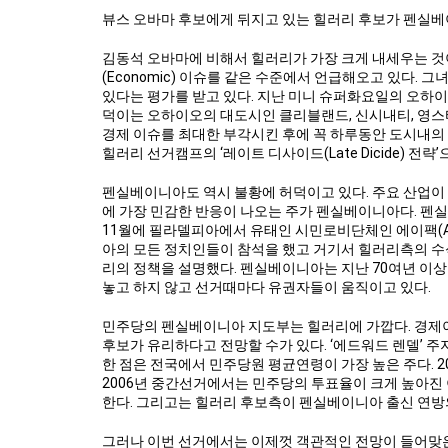
뷰스 오바마 후보에게 뒤지고 있는 힐러리 후보가 펜실베이
김동석 오바마에 비해서 힐러리가 가장 크게 내세우는 것이 
(Economic) 이슈를 같은 수준에서 언급해오고 있다.
있다는 평가를 받고 있다. 지난 미니 슈퍼화요일의 오하이
덕이는 오하이오의 대도시인 클리블랜드, 신시내티, 영스
경제 이슈를 최대한 부각시킨 후에 꼭 하루동안 도시내의
힐러리 선거캠프의 ‘레이트 디사이드(Late Dicide) 전략’
펜실베이니아도 역시 불황에 허덕이고 있다. 주요 산업이
에 가장 민감한 반응이 나오는 주가 펜실베이니아다. 펜
11월에 필라델피아에서 유태인 시민로비단체인 에이팩(A
아의 모든 정치인들이 참석을 했고 거기서 힐러리측의 수석전
리의 정책을 설명했다. 펜실베이니아는 지난 70여년 이상 이
놓고 하지 않고 선거때마다 유권자들이 움직이고 있다.
민주당의 펜실베이니아 지도부는 힐러리에 가깝다. 경제
후보가 유리하다고 전망할 수가 있다. ‘에드워드 렌델’ 
한 점은 전국에서 민주당원 평균연령이 가장 높은 주다. 2
2006년 중간선거에서는 민주당의 투표율이 크게 높아진 
한다. 그리고는 힐러리 후보측이 펜실베이니아 출신 연방
그러나 이번 선거에서는 이제껏 객관적인 전망이 들어맞은