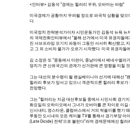
<인터뷰> 김동석 “경제는 힐러리 우위, 오바마는 바람”
미국경제가 공황까지 우려될 정도로 파국적 상황을 맞으며
다.
미국정치 전략분석가이자 시민운동가인 김동석 뉴욕.뉴저
의 국제전화인터뷰에서 “올해 선거에서 미국 유권자들에게
진 서브프라임 모기지 파동이 그동안 서서히 확산됐고, 
고 그 외 소비자 물가가 오르기 시작했다. 미국 유권자들
김 소장은 또 “중동에서 이란이, 중남미에서 베네수엘라
덩치가 큰 산유국간의 관계가 선거판에 큰 영향을 미칠 것
그는 대선의 분수령이 될 펜실베이니아 선거에 대해선 “
힐러리 후보가 앞서고 있으니 객관적으론 힐러리 후보가 
전망했다.
그는 “힐러리는 지금 대선후보들 중에서 시민사회 경기지표
화요일의 오하이오에서 그녀가 오바마를 큰 차이로 이길 
신시내티, 영스타운, 콜럼버스에서 거의 싹쓸이를 했기 때
루동안 도시내의 모든 케이블 TV를 통해서 경기부양 아
(Late Dicide) 전략’으로 불린다”라며 경제문제에선 