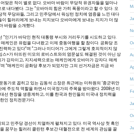
들어맞은 적이 별로 없다. 오바마 바람이 무당적 유권자들을 얼마나
M
로 내다봤다. 그는 “오바마의 힘은 가히 폭풍이라고 할 수 있다. 오
적 무당파들, 그리고 민주당에서 워싱턴 정치에 염증을 느낀 대다
J
층들이 힐러리에게 보내는 지지보다 오바마에게 보내는 지지가 더 많
바마 바람을 소개했다.
N
 “인기가 바닥인 현직 대통령 부시와 거리두기를 시도하고 있다.
O
 매케인은 유럽을 다녀왔고 이제 중동여행을 할 참이다. 공화당 조
진력하고 있다”며 “그러나 미디어가 그에게 그렇게 호의적이지 않
타임스>가 터뜨린 미모의 로비스트와의 염문설도 해결된 것이 아닌 상
A
리가 강자이고, 지지세력으로는 매케인에게 오바마가 강자다. 매케
”며 “매케인이 공화당 후보가 되었지만 그의 선거자금은 지금 바
Ap
M
운동가로 꼽히고 있는 김동석 소장은 최근에는 미하원의 ‘종군위안
사에 주도적 역할을 하면서 미국정가의 주목을 받아왔다. 2008년 미
F
 대선 현장을 생중계하고, 이를 한국과 한인들의 미국내 정치력을
 한인 정치전문가다.
J
O
되고 민주당 경선이 치열하게 펼쳐지고 있다. 미국 역사상 첫 흑인
Ju
령을 꿈꾸는 힐러리 클린턴 후보간 대혈전으로 전 세계의 관심을 끌