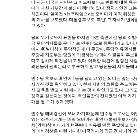
나 지금 미국의 시민은 그 어느때보다도 변화에 대한 욕
더에 대한 거부감과 불신이 팽배해 있다. 정치신인인 그는
치인이다. 얼마전 <뉴욕타임스>는 오바마가 아직 워싱턴
의 기사를 보도했다. 대통령후보로 ‘흑인’ 그 자체가 변화
고 있다.
당의 위기로까지 표현을 하지만 다른 측면에선 당의 깃발을
금 무당적자들을 무더기로 민주당으로 등록시키고 있다. 미
머지 40% 이상이 무당적인데 이 무당파, 무당적 유권자
주당내 지도부는 당권에 기생하는 슈퍼대의원들이 후보를
다고 강하게 의견을 내고 있다. 이러한 의견에 앞장선 사
의원들이 권력논리로 투표하지 말고 당원들의 지지율에 
민주당 후보로 흑인이 1등을 달리고 있는 의미는 많은 것
사라진 것을 확인하고 있다. 현재 사회의 흐름을 주도하
서 교육을 받고 자란 세대라는 것이 확인되고 있다. 그리
쟁력을 갖는다는 것이다. 백인들만의 잔치였던 여러 가지
깨를 펼 수가 있게 됐다.
민주당 예비경선이 오래 가기 때문에 민주당으로서는 어떤
있는 소수계에게는 버락 오바마란 흑인 대통령후보가 정말
치(권력)참여가 거의 핵폭탄에 비유될 만큼 폭발하고 있다
의 예비경선은 이런 거대한 미국역사와 최근 20세기와 2