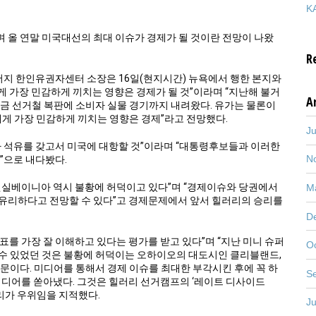
KA
 올 연말 미국대선의 최대 이슈가 경제가 될 것이란 전망이 나왔
R
지 한인유권자센터 소장은 16일(현지시간) 뉴욕에서 행한 본지와
 가장 민감하게 끼치는 영향은 경제가 될 것”이라며 “지난해 불거
A
지금 선거철 복판에 소비자 실물 경기까지 내려왔다. 유가는 물론이
에게 가장 민감하게 끼치는 영향은 경제”라고 전망했다.
J
가 석유를 갖고서 미국에 대항할 것”이라며 “대통령후보들과 이러한
N
”으로 내다봤다.
펜실베이니아 역시 불황에 허덕이고 있다”며 “경제이슈와 당권에서
M
유리하다고 전망할 수 있다”고 경제문제에서 앞서 힐러리의 승리를
D
를 가장 잘 이해하고 있다는 평가를 받고 있다”며 “지난 미니 슈퍼
O
수 있었던 것은 불황에 허덕이는 오하이오의 대도시인 클리블랜드,
문이다. 미디어를 통해서 경제 이슈를 최대한 부각시킨 후에 꼭 하
S
이디어를 쏟아냈다. 그것은 힐러리 선거캠프의 ‘레이트 디사이드
힐러리가 우위임을 지적했다.
J