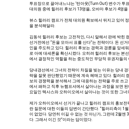
투표장으로 끌어내느냐는 ‘턴아웃(Turn Out) 변수가 투표
대의원 중에 힐러리 후보가 13명을, 오바마 후보가 4명
뷰스 힐러리 캠프가 전체 대의원 확보에서 뒤지고 있어 정
을 분석해달라.
김동석 힐러리 후보는 고전적인, 다시 말해서 판에 박힌 캠
선거전에선 “돈을 모아서 표를 산다”는 전략이다. 돈 선
인을 주도하고 있다. 힐러리 후보는 경력과 경륜을 앞세
로 아예 대세론을 확산시켰다. 오히려 힐러리 후보는 본
에서 결정적인 역할을 하는 중도적인 무당적 유권자들의 
당내경선에서 그녀의 전략이 차질을 빚는 이유는 당내 경
략을 잘못 판단했었기 때문에 계속 헤매고 있다. 힐러리
보의 경쟁력을 분석해서 그에 대응하는 전략을 주로 쓰고 
에서 패하고 직후 뉴햄프셔에서 살아나는 과정을 보면 된
요일인 텍사스와 오하이오에서 살아나는 것이 또한 그녀의
제가 오하이오에서 선거가 끝나고 힐러리 캠프의 홍보전략
란 질문에 대한 이들의 답변이 간단했다. “힐러리측이 1월엔 
이 없었다. 당연히 이길 수 없는 것 아닌가, 그런데 2월
다. 그래서 이긴 것”이라는 답이었다.