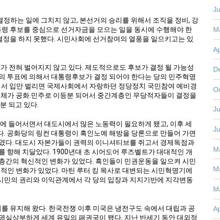
J
결정하는 일에 그치지 않고, 본선거의 승리를 위해서 조직을 정비, 강
M
대통령 후보를 중심으로 선거자금을 모으는 일을 동시에 수행해야 한
 결정을 하지 못했다. 시민사회에 선거참여의 열풍을 일으키고는 있
Ap
차이가 전혀 벌어지지 않고 있다. 제도적으로도 후보가 결정 될 가능성
D
의 투표에 의해서 대통령후보가 결정 되어야 한다는 당의 민주혁명
도에서 입만 벌리면 국제사회에서 자랑하던 정당정치 국민참여 예비경
O
전체가 공화.민주로 이등분 되어서 중간계층인 무당적자들이 결정을
분 되고 있다.
Ju
대에 들어서면서 대도시에서 많은 노동력이 필요하게 됐고, 이후 세
J
. 공화당의 링컨 대통령이 흑인노예 해방을 당론으로 만들어 가면
기였다. 대도시 자본가들이 권력의 이니셔티브를 쥐고서 경제독점과
M
 향해 치달았다. 1900년대 초 시어도어 루즈벨트가 대대적인 개
층간의 혁신적인 변화가 있었다. 흑인들이 민권운동을 일으켜 시민
M
적인 변화가 있었다. 마틴 루터 킹 목사로 대변되는 시민혁명기에
. 시민의 권리와 이익관계에서 각 당의 입장과 지지기반에 지각변동
M
치를 유지해 왔다. 한국전쟁 이후 미국은 냉전구도 속에서 대립과 공
Ap
명실상부하게 세계 유일의 패권국이 됐다. 지난 반세기 동안 대외정