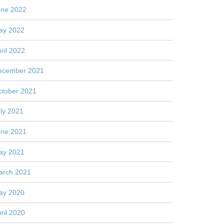
une 2022
ay 2022
ril 2022
ecember 2021
ctober 2021
ly 2021
une 2021
ay 2021
arch 2021
ay 2020
ril 2020