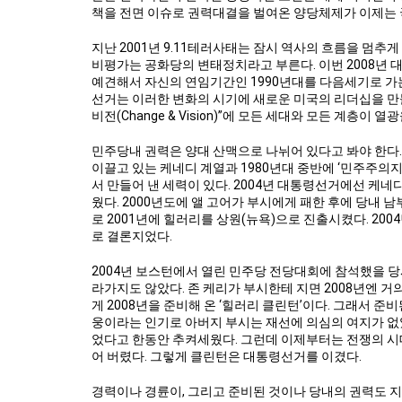
책을 전면 이슈로 권력대결을 벌여온 양당체제가 이제는 
지난 2001년 9.11테러사태는 잠시 역사의 흐름을 멈추
비평가는 공화당의 변태정치라고 부른다. 이번 2008년
예견해서 자신의 연임기간인 1990년대를 다음세기로 가
선거는 이러한 변화의 시기에 새로운 미국의 리더십을 만
비전(Change & Vision)”에 모든 세대와 모든 계층이 열
민주당내 권력은 양대 산맥으로 나뉘어 있다고 봐야 한다.
이끌고 있는 케네디 계열과 1980년대 중반에 ‘민주주
서 만들어 낸 세력이 있다. 2004년 대통령선거에선 케네
웠다. 2000년도에 앨 고어가 부시에게 패한 후에 당내 
로 2001년에 힐러리를 상원(뉴욕)으로 진출시켰다. 20
로 결론지었다.
2004년 보스턴에서 열린 민주당 전당대회에 참석했을 당
라가지도 않았다. 존 케리가 부시한테 지면 2008년엔 
게 2008년을 준비해 온 ‘힐러리 클린턴’이다. 그래서 준
웅이라는 인기로 아버지 부시는 재선에 의심의 여지가 없
었다고 한동안 추켜세웠다. 그런데 이제부터는 전쟁의 시
어 버렸다. 그렇게 클린턴은 대통령선거를 이겼다.
경력이나 경륜이, 그리고 준비된 것이나 당내의 권력도 지