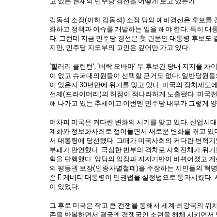
고 있는 현재의 민주당 경선을 어떻게 보고 있는가.
김동석 소장(이하 김동석) 소장 당의 예비경선은 후보를 
화하고 정책과 이슈를 개발하는 일을 해야 한다. 특히 
다. 그런데 지금 민주당 경선은 첫 관문인 대통령 후보도
지만, 민주당 지도부의 고민은 깊어만 가고 있다.
‘힐러리 클린턴’, ‘버락 오바마’ 두 후보간 당내 지지율 
이 없고 슈퍼대의원들이 선택할 근거도 없다. 일반당원들
이 있은지 30년만에 위기를 맞고 있다. 미국의 정치제
선제(프라이머리)의 허점이 적나라하게 노출됐다. 미국
해 나가고 있는 추세이고 이번엔 민주당 내부가 그렇게 양
어차피 미국은 커다란 변화의 시기를 맞고 있다. 산업시
계화와 정보화사회로 접어들면서 새로운 변화를 겪고 있다
서 대통령에 당선됐다. 그때가 미국사회의 커다란 변혁
부패가 만연했다. 극심한 빈부의 격차로 사회전체가 위기를
혁을 단행했다. 양당의 입장과 지지기반이 바뀌어졌고 계
의 평등권 보장(인종차별철폐)을 주장하는 시민들의 혁명
존 F. 케네디 대통령이 민권법을 실정법으로 통과시켰다
이 있었다.
그 후로 미국은 작고 큰 전쟁을 통해서 세계 최강국의 위
존을 반복하면서 결국엔 경쟁국인 소련을 해체 시키면서 