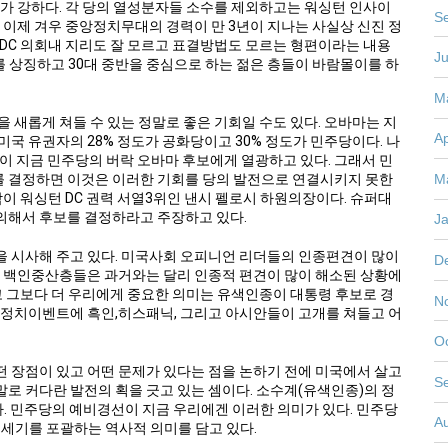
구가 강하다. 각 당의 열성분자들 소수를 제외하고는 워싱턴 인사이
S
 이제 겨우 중앙정치무대의 경력이 만 3년이 지나는 사실상 신진 정
 DC 의회내 지리도 잘 모르고 표결방법도 모르는 형편이라는 내용
J
를 상징하고 30대 중반을 중심으로 하는 젊은 층들이 바람몰이를 하
M
 새롭게 쳐들 수 있는 정말로 좋은 기회일 수도 있다. 오바마는 지
Ap
국 유권자의 28% 정도가 공화당이고 30% 정도가 민주당이다. 나
들이 지금 민주당의 버락 오바마 후보에게 열광하고 있다. 그래서 민
M
 결정하면 이것은 이러한 기회를 당의 발전으로 연결시키지 못한
람이 워싱턴 DC 권력 서열3위인 낸시 펠로시 하원의장이다. 슈퍼대
의해서 후보를 결정하라고 주장하고 있다.
J
을 시사해 주고 있다. 미국사회 오피니언 리더들의 인종편견이 많이
D
는 백인중산층들은 과거와는 달리 인종적 편견이 많이 해소된 상황에
고 그보다 더 우리에게 중요한 의미는 유색인종이 대통령 후보로 경
N
 정치이벤트에 흑인,히스패닉, 그리고 아시안들이 고개를 쳐들고 어
O
 장점이 있고 어떤 문제가 있다는 점을 논하기 전에 미국에서 살고
S
로 커다란 발전의 획을 긋고 있는 셈이다. 소수계(유색인종)의 정
. 민주당의 예비경선이 지금 우리에겐 이러한 의미가 있다. 민주당
A
1세기를 포괄하는 역사적 의미를 담고 있다.