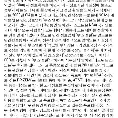
되었다. CIA에서 정보취득을 하면서 미국 정보기관의 실상에 눈뜨고
정부가 하는 일에 대한 환상이 깨지고 점점 환멸을 느끼기 시작했다.
그는 2009년 CIA를 떠났다. 그리고 첫 민간직장을 구했는데 NSA와 계
약을 맺은 민간정보업체 ‘부즈 앨런’이다. 그의 작업장은 일본에 있는
미군기지 였다. 그곳에서 3년동안 일하면서 스노든은 NSA(국가안보
국)가 세상 모든 사람들의 모든 형태의 행동과 모든 대화를 정찰하려
는 것을 알게 되었다. < 참고로 민간 정보업체 ‘부즈 앨런’은 겉으로는
민간컨설팅회사지만 미 정부와 인적 재정적으로 얽혀있는 사실상의
정보기관이다. 부즈앨런의 ‘맥코넬’부사장은 국가안보국장과 국가정
보국장을 역임한 사람이다. 현재 국가정보국장인 ‘클래퍼’는 이 회사
의 전인 부사장이었으며 ‘제임스 울시’ 전중앙정보국장도 이회사의
CEO를 거쳤다. > ‘부즈 앨런’의 하와이 사무실서 일하던 ‘에드워드 스
노든’은 휴가를 냈다. 그리고 홍콩으로 갔다. 연봉 20여만 달러의 그로
서는 괜찮은 직장을 내 팽개치면서 자신이 빼낸 정보자료를 영국의
진보매체인 가디언지에 넘겼다. 스노든의 폭로에 의하면 NSA(국가안
보국)는 PRIZEM(프리즘)을 통해 버라이즌, AT&T 애플, 구글, 페이스
북 등을 대상으로 방대한 고객정보를 수집해 왔다는 것이다. 개인들
의 인터넷 접속기록과 이메일 메신저대화 소셜미디어 활동 음성통화
등에까지 접근했다고 한다. 심지어는 특정 감시대상의 실시간 통화
내용을 취합한고 있다고 폭로했다. 특히 스노든의 폭로엔 미국이 중
국을 겨냥해서 수년 동안 해킹을 시도하고 있음을 폭로했다. 중국의
무작위 해킹에 대해서 강도높게 문제를 제기하던 미국으로서 꼴이 말
이 아니게 되었다. 지난주말 캘리포니아에서의 오바마와 시진핑의 회