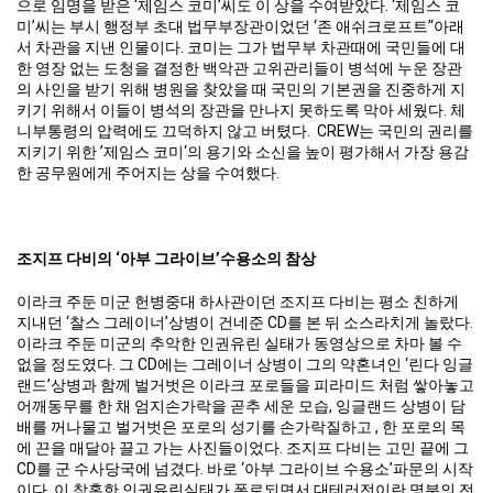
으로 임명을 받은 ‘제임스 코미’씨도 이 상을 수여받았다. ‘제임스 코
미’씨는 부시 행정부 초대 법무부장관이었던 ‘존 애쉬크로프트’‘아래
서 차관을 지낸 인물이다. 코미는 그가 법무부 차관때에 국민들에 대
한 영장 없는 도청을 결정한 백악관 고위관리들이 병석에 누운 장관
의 사인을 받기 위해 병원을 찾았을 때 국민의 기본권을 진중하게 지
키기 위해서 이들이 병석의 장관을 만나지 못하도록 막아 세웠다. 체
니부통령의 압력에도 끄덕하지 않고 버텼다. CREW는 국민의 권리를
지키기 위한 ’제임스 코미‘의 용기와 소신을 높이 평가해서 가장 용감
한 공무원에게 주어지는 상을 수여했다.
조지프 다비의 ‘아부 그라이브’수용소의 참상
이라크 주둔 미군 헌병중대 하사관이던 조지프 다비는 평소 친하게
지내던 ‘찰스 그레이너’상병이 건네준 CD를 본 뒤 소스라치게 놀랐다.
이라크 주둔 미군의 추악한 인권유린 실태가 동영상으로 차마 볼 수
없을 정도였다. 그 CD에는 그레이너 상병이 그의 약혼녀인 ‘린다 잉글
랜드’상병과 함께 벌거벗은 이라크 포로들을 피라미드 처럼 쌓아놓고
어깨동무를 한 채 엄지손가락을 곧추 세운 모습, 잉글랜드 상병이 담
배를 꺼나물고 벌거벗은 포로의 성기를 손가락질하고 , 한 포로의 목
에 끈을 매달아 끌고 가는 사진들이었다. 조지프 다비는 고민 끝에 그
CD를 군 수사당국에 넘겼다. 바로 ‘아부 그라이브 수용소’파문의 시작
이다. 이 참혹한 인권유린실태가 폭로되면서 대테러전이란 명분의 전