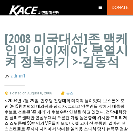
DONATE
[2008 미국대선]존 맥케
인의 이이제이< 분열시
켜 정복하기 >-김동석
by
admin1
Posted on August 8, 2008
뉴스
< 2004년 7월 29일, 민주당 전당대회 마지막 날이었다. 보스톤에 모
인 3만5천여명의 대의원과 당직자, 그리고 언론인들 앞에서 대통령
후보로 선출된 ‘존 케리’가 후보수락 연설을 하고 있었다. 전당대회장
인 플리트센타안 연설무대의 오른편 가장 높은층에 위치한 프리티저
스 스윗룸에 50여명의 VIP들이 모였다. 앨 고어 전 부통령, 얼마전 섹
스스캔들로 주지사 자리에서 낙마한 엘리옷 스피쳐 당시 뉴욕주 검찰