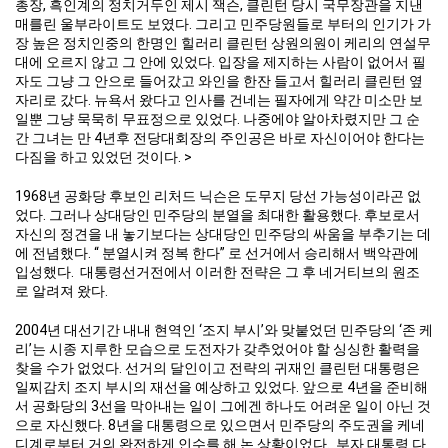
총장, 흑인계의 정치거두인 제시 잭슨, 클린턴 당시 국무장관을 지낸
매를린 울부라이트도 보였다. 그리고 민주당원들로 부터의 인기가 가
장 높은 정치인중의 한명인 힐러리 클린턴 상원의원이 케리의 연설무
대에 오르지 않고 그 안에 있었다. 입장을 제지하는 사람이 없어서 필
자도 그냥 그 안으로 들어갔고 와인을 한잔 들고서 힐러리 클린턴 옆
자리로 갔다. 뉴욕서 왔다고 인사를 건네는 필자에게 약간 미소만 보
일뿐 그냥 묵묵히 무표정으로 있었다. 나중에야 알아차렸지만 그 순
간 그녀는 만 4년후 전당대회장의 주인공은 바로 자신이어야 한다는
다짐을 하고 있었던 것이다. >
1968년 공화당 후보인 리처드 닉슨은 도무지 당선 가능성이라곤 없
었다. 그러나 상대당인 민주당의 분열을 최대한 활용했다. 후보로서
자신의 정견을 내 놓기보다는 상대당인 민주당의 싸움을 부추기는 데
에 전념했다. “ 분열시켜 정복 한다” 로 선거에서 승리해서 백악관에
입성했다. 대통령선거전에서 이러한 전략은 그 후 네거티브의 원조
로 알려져 왔다.
2004년 대선기간 내내 현역인 ‘조지 부시’와 맞붙었던 민주당의 ‘존 케
리’는 시종 지루한 모습으로 도전자가 갖추었어야 할 싱싱한 활력을
찾을 수가 없었다. 선거의 달인이고 전략의 귀재인 클린턴 대통령은
일찌감치 조지 부시의 재선을 예상하고 있었다. 앞으로 4년을 준비해
서 공화당의 3선을 막아내는 일이 그에겐 하나도 어려운 일이 아닌 것
으로 자신했다. 8년을 대통령으로 있으면서 민주당의 주도권을 케네
디계로부터 거의 완전하게 인수를 해 논 상황이었다. 부자 대통령 다