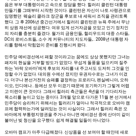
음은 부부 대통령이라고 속으로 장담을 했다. 힐러리 클린턴 대통령
만들기를 그때부터 시작한 것이다. 클린턴은 자신이 나토 사령관으로
임명했던 웨슬리 클라크 장군을 후보로 내 세워서 조직을 관리토록
했다. 그 후 2006년 중간선거에서 힐러리 클린턴은 뉴욕 주에서 무난
히 상원 재선에 성공했다. 여유 있게 선거자금을 모았고 인기 정치인
의 자리를 충분히 즐겼다. 월가의 금융인들, 헐리우드의 대중 스타들,
DC의 로비스트들, 소수 계 커뮤니티의 지도자들,.. 2008년 대통령 자
리를 향해서 막힘없이 준비를 진행시켜 왔다.
민주당 예비경선에서 패할 것이라고는 꿈에도 상상 못했지만 그녀는
패자의 현실을 거부할 방도가 없었다. 무섭게 돌풍을 일으키며 질주
하는 ‘바락 오바마’에게 후보의 자리를 내 주고서도 도저히 그것을 인
정할 수가 없었다. 대의원 수에선 졌지만 유권자수로는 그녀가 이겼
다. 더구나 본선거전의 승패를 결정하는 프로리다, 펜실베니아, 오하
이오, 인디애나…등에선 모두 이겼기 때문에 포기하기가 그렇게 어렵
고 미련이 큰 것이다. 그래서 힐러리 측근들은 4년을 더 기다리자는
목소리를 높이고 있는 중이다. 3개월 앞으로 다가온 11월 본 선거에서
민주당이 승리하기 위해서는 힐러리가 얼마나 적극적으로 오바마 캠
프에 협력하는가에 달려있는 것이 사실이다. 그래서 힐러리 측은 오
바마에게 부통령지명권을 주거나 아니면 예비경선 중에 산더미 같이
불어난 빚 청산을 요구했다. 쉽게 해결될 일들이 아니었다.
오바마 캠프가 아주 다급해졌다. 신상품을 선 보여야 할 때인데 새로